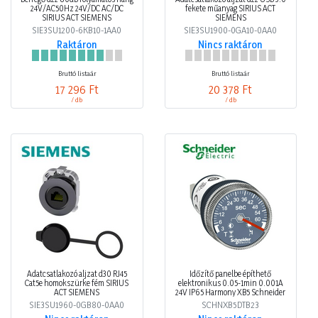
24V/AC50Hz 24V/DC AC/DC
fekete műanyag SIRIUS ACT
SIRIUS ACT SIEMENS
SIEMENS
SIE3SU1200-6KB10-1AA0
SIE3SU1900-0GA10-0AA0
Raktáron
Nincs raktáron
Bruttó listaár
Bruttó listaár
17 296 Ft
20 378 Ft
/ db
/ db
Adatcsatlakozó aljzat d30 RJ45
Időzítő panelbe építhető
Cat5e homokszürke fém SIRIUS
elektronikus 0.05-1min 0.001A
ACT SIEMENS
24V IP65 Harmony XB5 Schneider
SIE3SU1960-0GB80-0AA0
SCHNXB5DTB23