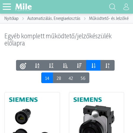
Nyitólap
Automatizálás, Energiaelosztás
Működtető- és Jelzőkész
Egyéb komplett működtető/jelzőkészülék
előlapra
14
28
42
56