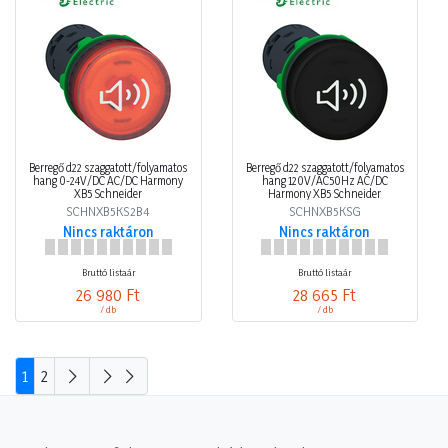
Berregő d22 szaggatott/folyamatos
Berregő d22 szaggatott/folyamatos
hang 0-24V/DC AC/DC Harmony
hang 120V/AC50Hz AC/DC
XB5 Schneider
Harmony XB5 Schneider
SCHNXB5KS2B4
SCHNXB5KSG
Nincs raktáron
Nincs raktáron
Bruttó listaár
Bruttó listaár
26 980 Ft
28 665 Ft
/ db
/ db
1
2