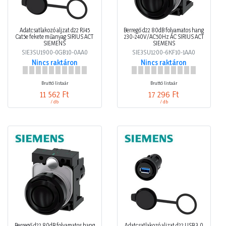
Adatcsatlakozó aljzat d22 RJ45
Berregő d22 80dB folyamatos hang
Cat5e fekete műanyag SIRIUS ACT
230-240V/AC50Hz AC SIRIUS ACT
SIEMENS
SIEMENS
SIE3SU1900-0GB10-0AA0
SIE3SU1200-6KF10-1AA0
Nincs raktáron
Nincs raktáron
Bruttó listaár
Bruttó listaár
11 562 Ft
17 296 Ft
/ db
/ db
Berregő d22 80dB folyamatos hang
Adatcsatlakozó aljzat d22 USB 3.0