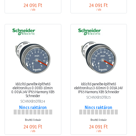
24 091 Ft
24 091 Ft
/ db
/ db
Időzítő panelbe építhető
Időzítő panelbe építhető
elektronikus 0.0083-10min
elektronikus 3-60min 0.001A 24V
0.001A 24V IP65 Harmony XB5
IP65 Harmony XB5 Schneider
Schneider
SCHNXB5DTB25
SCHNXB5DTB24
Nincs raktáron
Nincs raktáron
Bruttó listaár
Bruttó listaár
24 091 Ft
24 091 Ft
/ db
/ db