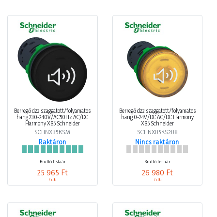
Berregő d22 szaggatott/folyamatos
Berregő d22 szaggatott/folyamatos
hang 230-240V/AC50Hz AC/DC
hang 0-24V/DC AC/DC Harmony
Harmony XB5 Schneider
XB5 Schneider
SCHNXB5KSM
SCHNXB5KS2B8
Raktáron
Nincs raktáron
Bruttó listaár
Bruttó listaár
25 965 Ft
26 980 Ft
/ db
/ db