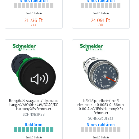
Nincs raktáron
Nincs raktáron
Bruttó listaár
Bruttó listaár
21 736 Ft
24 091 Ft
/ db
/ db
Berregő d22 szaggatott/folyamatos
Időzítő panelbe építhető
hang 24V/AC50Hz 24V/DC AC/DC
elektronikus 0.0083-0.166min
Harmony XB5 Schneider
0.001A 24V IP65 Harmony XB5
Schneider
SCHNXB5KSB
SCHNXB5DTB22
Raktáron
Nincs raktáron
Bruttó listaár
Bruttó listaár