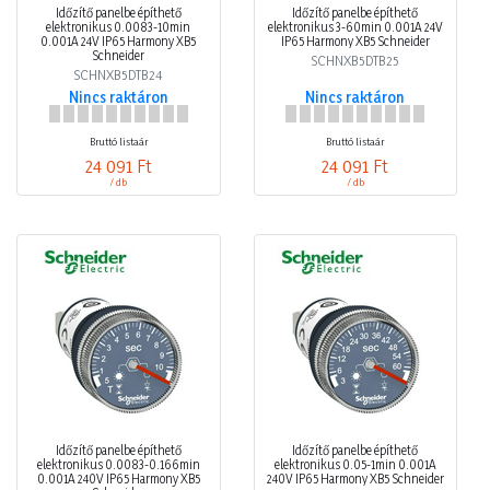
Időzítő panelbe építhető
Időzítő panelbe építhető
elektronikus 0.0083-10min
elektronikus 3-60min 0.001A 24V
0.001A 24V IP65 Harmony XB5
IP65 Harmony XB5 Schneider
Schneider
SCHNXB5DTB25
SCHNXB5DTB24
Nincs raktáron
Nincs raktáron
Bruttó listaár
Bruttó listaár
24 091 Ft
24 091 Ft
/ db
/ db
Időzítő panelbe építhető
Időzítő panelbe építhető
elektronikus 0.0083-0.166min
elektronikus 0.05-1min 0.001A
0.001A 240V IP65 Harmony XB5
240V IP65 Harmony XB5 Schneider