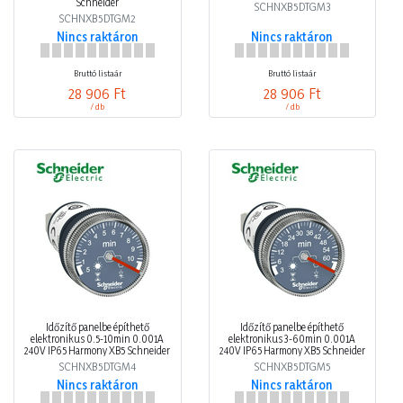
Schneider
SCHNXB5DTGM3
SCHNXB5DTGM2
Nincs raktáron
Nincs raktáron
Bruttó listaár
Bruttó listaár
28 906 Ft
28 906 Ft
/ db
/ db
Időzítő panelbe építhető
Időzítő panelbe építhető
elektronikus 0.5-10min 0.001A
elektronikus 3-60min 0.001A
240V IP65 Harmony XB5 Schneider
240V IP65 Harmony XB5 Schneider
SCHNXB5DTGM4
SCHNXB5DTGM5
Nincs raktáron
Nincs raktáron