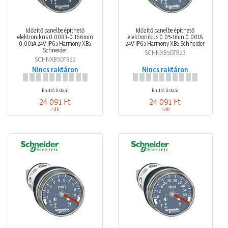
Időzítő panelbe építhető
Időzítő panelbe építhető
elektronikus 0.0083-0.166min
elektronikus 0.05-1min 0.001A
0.001A 24V IP65 Harmony XB5
24V IP65 Harmony XB5 Schneider
Schneider
SCHNXB5DTB23
SCHNXB5DTB22
Nincs raktáron
Nincs raktáron
Bruttó listaár
Bruttó listaár
24 091 Ft
24 091 Ft
/ db
/ db