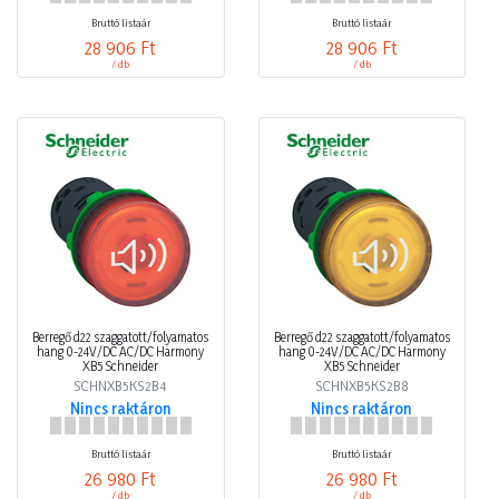
Bruttó listaár
Bruttó listaár
28 906 Ft
28 906 Ft
/ db
/ db
Berregő d22 szaggatott/folyamatos
Berregő d22 szaggatott/folyamatos
hang 0-24V/DC AC/DC Harmony
hang 0-24V/DC AC/DC Harmony
XB5 Schneider
XB5 Schneider
SCHNXB5KS2B4
SCHNXB5KS2B8
Nincs raktáron
Nincs raktáron
Bruttó listaár
Bruttó listaár
26 980 Ft
26 980 Ft
/ db
/ db