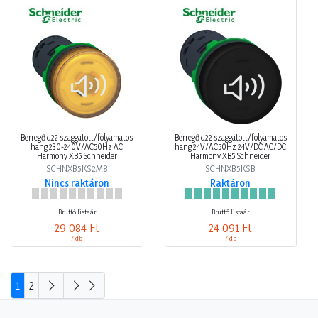
Berregő d22 szaggatott/folyamatos
Berregő d22 szaggatott/folyamatos
hang 230-240V/AC50Hz AC
hang 24V/AC50Hz 24V/DC AC/DC
Harmony XB5 Schneider
Harmony XB5 Schneider
SCHNXB5KS2M8
SCHNXB5KSB
Nincs raktáron
Raktáron
Bruttó listaár
Bruttó listaár
29 084 Ft
24 091 Ft
/ db
/ db
1
2