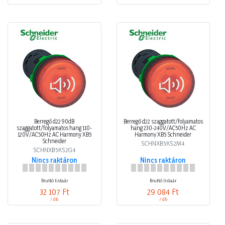
Berregő d22 90dB
Berregő d22 szaggatott/folyamatos
szaggatott/folyamatos hang 110-
hang 230-240V/AC50Hz AC
120V/AC50Hz AC Harmony XB5
Harmony XB5 Schneider
Schneider
SCHNXB5KS2M4
SCHNXB5KS2G4
Nincs raktáron
Nincs raktáron
Bruttó listaár
Bruttó listaár
32 107 Ft
29 084 Ft
/ db
/ db