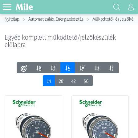
Nyitólap
Automatizálás, Energiaelosztás
Működtető- és Jelzőkész
Egyéb komplett működtető/jelzőkészülék
előlapra
14
28
42
56