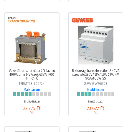
Vezérlőtranszformátor 2/1-fázisú
Biztonsági transzformátor 1F 40VA
400V/prim 24V/szek 63VA IP00
sorolható 230V/ 12V/ 12V/ 24V/ 4M
IP. TRAFÓ
90AM GEWISS
TERMT63 400/24
GEWIGW96323
Raktáron
Raktáron
Bruttó listaár
Bruttó listaár
22 275 Ft
23 622 Ft
/ db
/ db