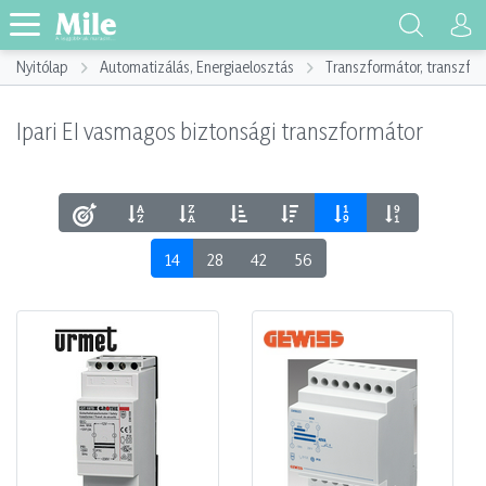
Nyitólap
Automatizálás, Energiaelosztás
Transzformátor, transzf
Ipari EI vasmagos biztonsági transzformátor
14
28
42
56