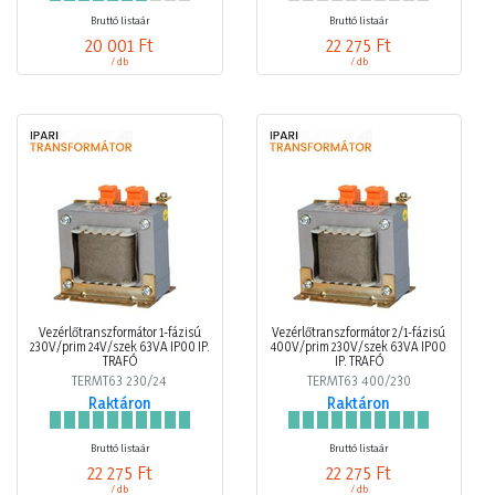
Bruttó listaár
Bruttó listaár
20 001 Ft
22 275 Ft
/ db
/ db
Vezérlőtranszformátor 1-fázisú
Vezérlőtranszformátor 2/1-fázisú
230V/prim 24V/szek 63VA IP00 IP.
400V/prim 230V/szek 63VA IP00
TRAFÓ
IP. TRAFÓ
TERMT63 230/24
TERMT63 400/230
Raktáron
Raktáron
Bruttó listaár
Bruttó listaár
22 275 Ft
22 275 Ft
/ db
/ db