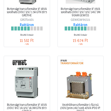
Biztonsági transzformátor 1F 18VA
Biztonsági transzformátor 1F 15VA
sorolható 230V/ 12V/ 1.5A GTN 1975
sorolható 230V/ 12V/ 12V/ 24V/ 3M
GROTHE
90AM GEWISS
GROT14101
GEWIGW96321
Raktáron
Raktáron
Bruttó listaár
Bruttó listaár
11 532 Ft
15 674 Ft
/ db
/ db
Biztonsági transzformátor 1F 16VA
Vezérlőtranszformátor 1-fázisú
230V/ 8V/ 2A 12V/ 1A 3M GTN 1973
230V/prim 24V/szek 40VA IP00 IP.