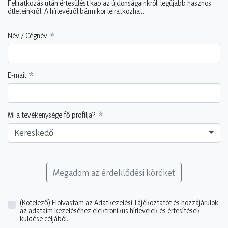
Feliratkozás után értesülést kap az újdonságainkról, legújabb hasznos
ötleteinkről. A hírlevélről bármikor leiratkozhat.
Név / Cégnév
E-mail
Mi a tevékenysége fő profilja?
Kereskedő
Megadom az érdeklődési köröket
(Kötelező)
Elolvastam az Adatkezelési Tájékoztatót és hozzájárulok
az adataim kezeléséhez elektronikus hírlevelek és értesítések
küldése céljából.