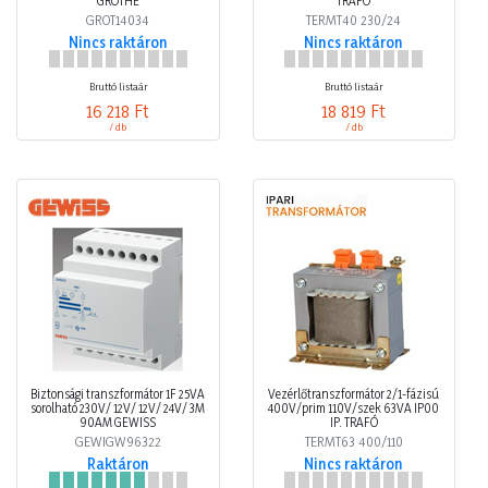
GROTHE
TRAFÓ
GROT14034
TERMT40 230/24
Nincs raktáron
Nincs raktáron
Bruttó listaár
Bruttó listaár
16 218 Ft
18 819 Ft
/ db
/ db
Biztonsági transzformátor 1F 25VA
Vezérlőtranszformátor 2/1-fázisú
sorolható 230V/ 12V/ 12V/ 24V/ 3M
400V/prim 110V/szek 63VA IP00
90AM GEWISS
IP. TRAFÓ
GEWIGW96322
TERMT63 400/110
Raktáron
Nincs raktáron