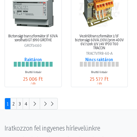
Biztonsági transzformátor 1F 63VA
Vezérlőtranszformátor 2/1F
sorolható GT 1990 GROTHE
biztonsági 60VA 230V/prim 400V
6V/szek 12V 24V IP00 T60
GROT14160
TRACON
TRACTVTRB-60-A
Raktáron
Nincs raktáron
Bruttó listaár
Bruttó listaár
25 006 Ft
25 577 Ft
/ db
/ db
1
2
3
4
Iratkozzon fel ingyenes hírlevelünkre