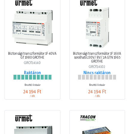
Biztonsági transzformátor 1F 40VA
Biztonsági transzformátor 1F 16VA
GT 1980 GROTHE
sorolható 230V/ 8V/ 2A GTN 1965
GROTHE
GROT14140
GROT14102
Raktáron
Nincs raktáron
Bruttó listaár
Bruttó listaár
24 194 Ft
24 194 Ft
/ db
/ db