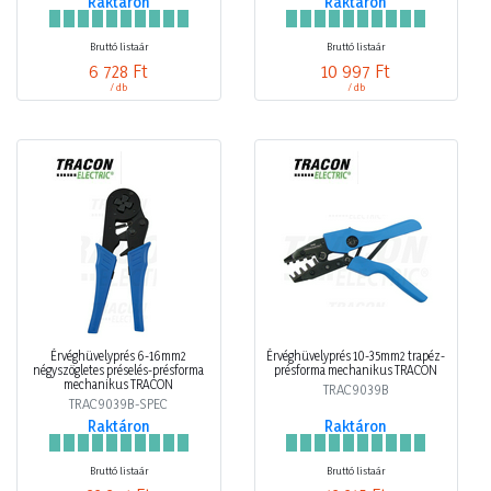
Raktáron
Raktáron
Bruttó listaár
Bruttó listaár
6 728 Ft
10 997 Ft
/ db
/ db
Érvéghüvelyprés 6-16mm2
Érvéghüvelyprés 10-35mm2 trapéz-
négyszögletes préselés-présforma
présforma mechanikus TRACON
mechanikus TRACON
TRAC9039B
TRAC9039B-SPEC
Raktáron
Raktáron
Bruttó listaár
Bruttó listaár