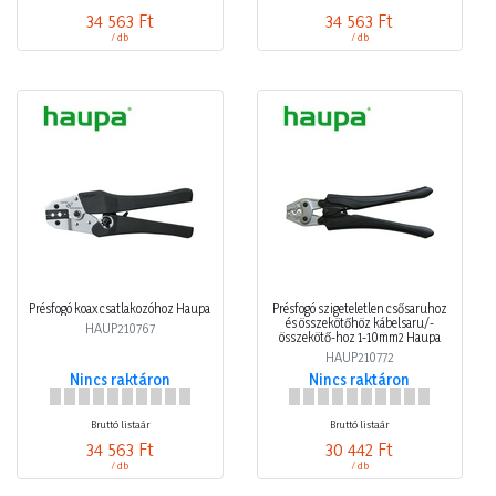
34 563 Ft
34 563 Ft
/ db
/ db
Présfogó koax csatlakozóhoz Haupa
Présfogó szigeteletlen csősaruhoz
és összekötőhöz kábelsaru/-
HAUP210767
összekötő-hoz 1-10mm2 Haupa
HAUP210772
Nincs raktáron
Nincs raktáron
Bruttó listaár
Bruttó listaár
34 563 Ft
30 442 Ft
/ db
/ db