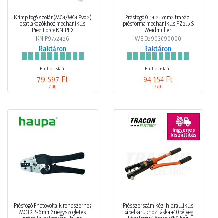
Krimp fogó szolár (MC4/MC4 Evo 2)
Présfogó 0.14-2.5mm2 trapéz-
csatlakozókhoz mechanikus
présforma mechanikus PZ 2.5 S
PreciForce KNIPEX
Weidmüller
KNIP9752426
WEID2903690000
Raktáron
Raktáron
Bruttó listaár
Bruttó listaár
79 597 Ft
94 154 Ft
/ db
/ db
Ingyenes
kiszállítás
Présfogó Photovoltaik rendszerhez
Présszerszám kézi hidraulikus
MC3 2.5-6mm2 négyszögletes
kábelsarukhoz táska +10bélyeg