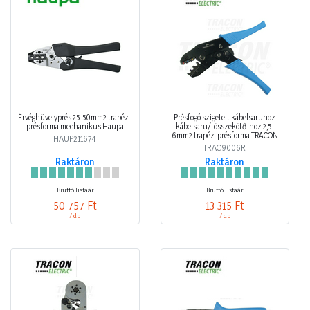
Érvéghüvelyprés 25-50mm2 trapéz-
Présfogó szigetelt kábelsaruhoz
présforma mechanikus Haupa
kábelsaru/-összekötő-hoz 2,5-
6mm2 trapéz-présforma TRACON
HAUP211674
TRAC9006R
Raktáron
Raktáron
Bruttó listaár
Bruttó listaár
50 757 Ft
13 315 Ft
/ db
/ db