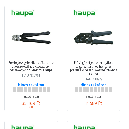
Présfogó szigeteletlen csősaruhoz
Présfogó szigeteletlen nyitott
és összekötőhöz kábelsaru/-
sárgaréz saruhoz hengeres
összekötő-hoz 1-16mm2 Haupa
préselés kábelsaru/-összekötő-hoz
Haupa
HAUP210774
HAUP210777
Nincs raktáron
Nincs raktáron
Bruttó listaár
Bruttó listaár
35 469 Ft
41 589 Ft
/ db
/ db