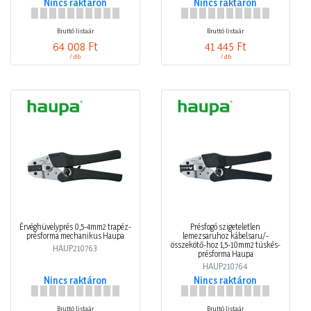
Nincs raktáron
Nincs raktáron
Bruttó listaár
Bruttó listaár
64 008 Ft
41 445 Ft
/ db
/ db
Érvéghüvelyprés 0,5-4mm2 trapéz-
Présfogó szigeteletlen
présforma mechanikus Haupa
lemezsaruhoz kábelsaru/-
összekötő-hoz 1,5-10mm2 tüskés-
HAUP210763
présforma Haupa
HAUP210764
Nincs raktáron
Nincs raktáron
Bruttó listaár
Bruttó listaár