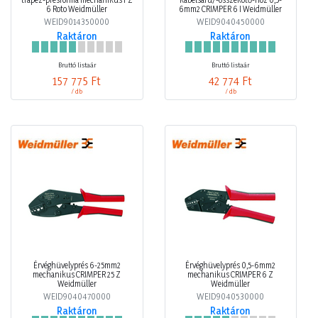
6 Roto Weidmüller
6mm2 CRIMPER 6 I Weidmüller
WEID9014350000
WEID9040450000
Raktáron
Raktáron
Bruttó listaár
Bruttó listaár
157 775 Ft
42 774 Ft
/ db
/ db
Érvéghüvelyprés 6-25mm2
Érvéghüvelyprés 0,5-6mm2
mechanikus CRIMPER 25 Z
mechanikus CRIMPER 6 Z
Weidmüller
Weidmüller
WEID9040470000
WEID9040530000
Raktáron
Raktáron