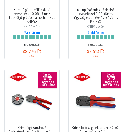
Krimp fogó önbeálló oldalsó
Krimp fogó önbeálló oldalsó
bevezetéssel 0.08-16mm2
bevezetéssel 0.08-16mm2
hatszögű-présforma mechanikus
négyszögletes préselés-présforma
KNIPEX
KNIPEX
KNIP975314
KNIP975504
Raktáron
Raktáron
Bruttó listaár
Bruttó listaár
88 776 Ft
87 513 Ft
/ db
/ db
Ingyenes
Ingyenes
kiszállítás
kiszállítás
Krimp fogó saruhoz/
Krimp fogó szigetelt saruhoz 0.50-
érvéghüvelyhez 0.5-6mm2 ovális-
6mm2 ovális-présforma