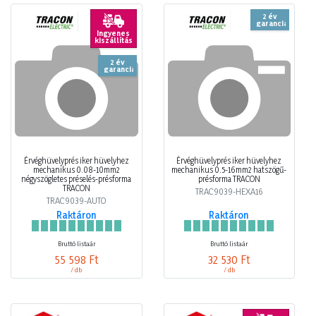
2 év
garancia
Ingyenes
kiszállítás
2 év
garancia
Érvéghüvelyprés iker hüvelyhez
Érvéghüvelyprés iker hüvelyhez
mechanikus 0.08-10mm2
mechanikus 0.5-16mm2 hatszögű-
négyszögletes préselés-présforma
présforma TRACON
TRACON
TRAC9039-HEXA16
TRAC9039-AUTO
Raktáron
Raktáron
Bruttó listaár
Bruttó listaár
55 598 Ft
32 530 Ft
/ db
/ db