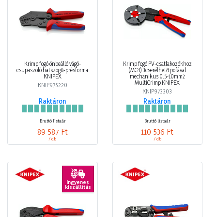
Krimp fogó önbeálló vágó-
Krimp fogó PV-csatlakozókhoz
csupaszoló hatszögű-présforma
(MC4) 3cserélhető pofával
KNIPEX
mechanikus 0.5-10mm2
MultiCrimp KNIPEX
KNIP975220
KNIP973303
Raktáron
Raktáron
Bruttó listaár
Bruttó listaár
89 587 Ft
110 536 Ft
/ db
/ db
Ingyenes
kiszállítás