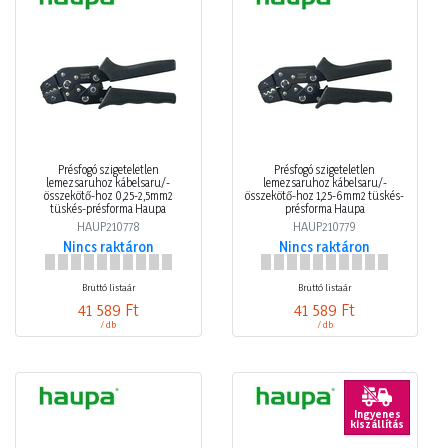
Présfogó szigeteletlen
Présfogó szigeteletlen
lemezsaruhoz kábelsaru/-
lemezsaruhoz kábelsaru/-
összekötő-hoz 0,25-2,5mm2
összekötő-hoz 1,25-6mm2 tüskés-
tüskés-présforma Haupa
présforma Haupa
HAUP210778
HAUP210779
Nincs raktáron
Nincs raktáron
Bruttó listaár
Bruttó listaár
41 589 Ft
41 589 Ft
/ db
/ db
Ingyenes
kiszállítás