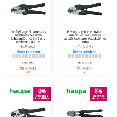
Présfogó szigetelt saruhoz és
Présfogó szigeteletlen nyitott
érvéghüvelyhez egyéb
sárgaréz saruhoz hengeres
felhasználás-hoz 0,5-6mm2
préselés kábelsaru/-összekötő-hoz
mechanikus Haupa
Haupa
HAUP210784
HAUP210785
Nincs raktáron
Nincs raktáron
Bruttó listaár
Bruttó listaár
29 895 Ft
51 930 Ft
/ db
/ db
Ingyenes
Ingyenes
kiszállítás
kiszállítás