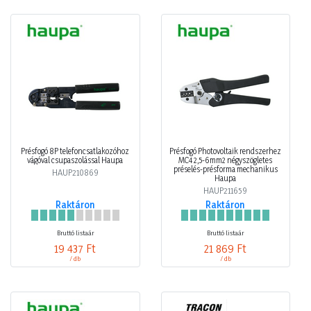
Présfogó 8P telefoncsatlakozóhoz
Présfogó Photovoltaik rendszerhez
vágóval csupaszolással Haupa
MC4 2,5-6mm2 négyszögletes
préselés-présforma mechanikus
HAUP210869
Haupa
HAUP211659
Raktáron
Raktáron
Bruttó listaár
Bruttó listaár
19 437 Ft
21 869 Ft
/ db
/ db