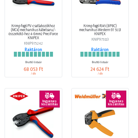
Krimp fogó PV-csatlakozókhoz
Krimp fogó RJ45 (8P8C)
(MC4) mechanikus kábelsaru/-
mechanikus Western 97 51 13
összekötő-hez 4-6mm2 PreciForce
KNIPEX
KNIPEX
KNIP975113
KNIP975242
Raktáron
Raktáron
Bruttó listaár
Bruttó listaár
68 053 Ft
24 624 Ft
/ db
/ db
Ingyenes
Ingyenes
kiszállítás
kiszállítás