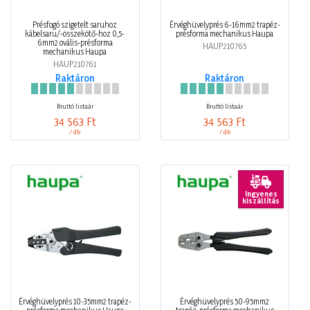
Présfogó szigetelt saruhoz
Érvéghüvelyprés 6-16mm2 trapéz-
kábelsaru/-összekötő-hoz 0,5-
présforma mechanikus Haupa
6mm2 ovális-présforma
HAUP210765
mechanikus Haupa
HAUP210761
Raktáron
Raktáron
Bruttó listaár
Bruttó listaár
34 563 Ft
34 563 Ft
/ db
/ db
Ingyenes
kiszállítás
Érvéghüvelyprés 10-35mm2 trapéz-
Érvéghüvelyprés 50-95mm2