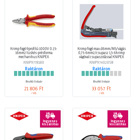
Krimp fogó 9profilú 1000V 0.25-
Krimp fogó max.d6mm/M5/vágás
16mm2 tüskés-présforma
0,75-6mm2/csupasz 1,5-6krimp
mechanikus KNIPEX
vágóval csupaszolással KNIPEX
KNIP9778180
KNIP974020SB
Raktáron
Raktáron
Bruttó listaár
Bruttó listaár
21 806 Ft
33 057 Ft
/ db
/ db
Ingyenes
Ingyenes
kiszállítás
kiszállítás