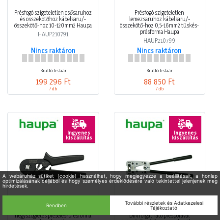
Présfogó szigeteletlen csősaruhoz
Présfogó szigeteletlen
és összekötőhöz kábelsaru/-
lemezsaruhoz kábelsaru/-
összekötő-hoz 10-120mm2 Haupa
összekötő-hoz 0,5-16mm2 tüskés-
présforma Haupa
HAUP210791
HAUP210799
Nincs raktáron
Nincs raktáron
Bruttó listaár
Bruttó listaár
199 296 Ft
88 850 Ft
/ db
/ db
Ingyenes
Ingyenes
kiszállítás
kiszállítás
Érvéghüvelyprés 0,08-10mm2
Présfogó szigeteletlen csősaruhoz
négyszögletes préselés-présforma
DIN forgatható préspofával