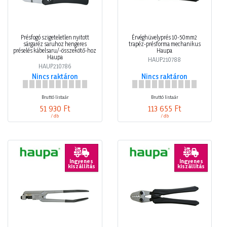
Présfogó szigeteletlen nyitott
Érvéghüvelyprés 10-50mm2
sárgaréz saruhoz hengeres
trapéz-présforma mechanikus
préselés kábelsaru/-összekötő-hoz
Haupa
Haupa
HAUP210788
HAUP210786
Nincs raktáron
Nincs raktáron
Bruttó listaár
Bruttó listaár
51 930 Ft
113 655 Ft
/ db
/ db
Ingyenes
Ingyenes
kiszállítás
kiszállítás