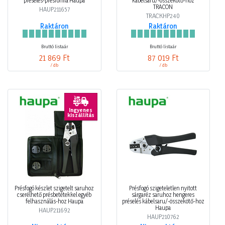
préselés-présforma Haupa
kábelsaru/-összekötő-hoz
TRACON
HAUP211657
TRACKHP240
Raktáron
Raktáron
Bruttó listaár
Bruttó listaár
21 869 Ft
87 019 Ft
/ db
/ db
Ingyenes
kiszállítás
Présfogó készlet szigetelt saruhoz
Présfogó szigeteletlen nyitott
cserélhető présbetétekkel egyéb
sárgaréz saruhoz hengeres
felhasználás-hoz Haupa
préselés kábelsaru/-összekötő-hoz
Haupa
HAUP211692
HAUP210762