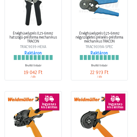
Érvéghüvelyprés 0,25-6mm2
Érvéghüvelyprés 0,25-6mm2
hatszögű-présforma mechanikus
négyszögletes préselés-présforma
TRACON
mechanikus TRACON
TRAC9039-HEXA
TRAC9039A-SPEC
Raktáron
Raktáron
Bruttó listaár
Bruttó listaár
19 042 Ft
22 973 Ft
/ db
/ db
Ingyenes
Ingyenes
kiszállítás
kiszállítás