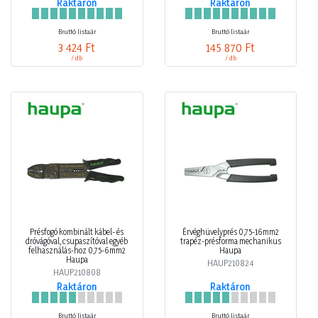
Raktáron
Raktáron
Bruttó listaár
Bruttó listaár
3 424 Ft
145 870 Ft
/ db
/ db
Présfogó kombinált kábel- és
Érvéghüvelyprés 0,75-16mm2
dróvágóval, csupaszítóval egyéb
trapéz-présforma mechanikus
felhasználás-hoz 0,75-6mm2
Haupa
Haupa
HAUP210824
HAUP210808
Raktáron
Raktáron
Bruttó listaár
Bruttó listaár