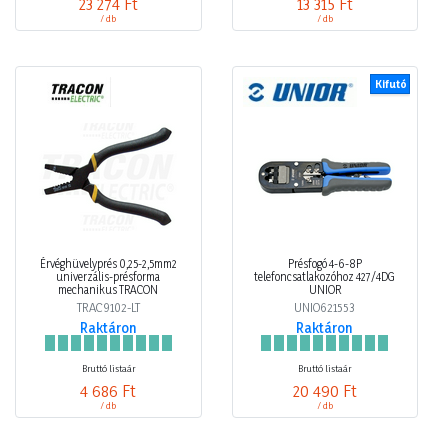
23 274 Ft
13 315 Ft
/ db
/ db
Kifutó
Érvéghüvelyprés 0,25-2,5mm2
Présfogó 4-6-8P
univerzális-présforma
telefoncsatlakozóhoz 427/4DG
mechanikus TRACON
UNIOR
TRAC9102-LT
UNIO621553
Raktáron
Raktáron
Bruttó listaár
Bruttó listaár
4 686 Ft
20 490 Ft
/ db
/ db