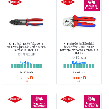
Ingyenes
kiszállítás
Krimp fogó max.M5/vágás 0,75-
Krimp fogó önbeálló oldalsó
6mm2/csupaszolás 0.50-2.50mm2
bevezetéssel 0.08-16mm2
mechanikus KNIPEX
hatszögű-présforma mechanikus
KNIPEX
KNIP9721215B
KNIP975514
Raktáron
Raktáron
Bruttó listaár
Bruttó listaár
12 516 Ft
91 887 Ft
/ db
/ db
Ingyenes
Ingyenes
kiszállítás
kiszállítás