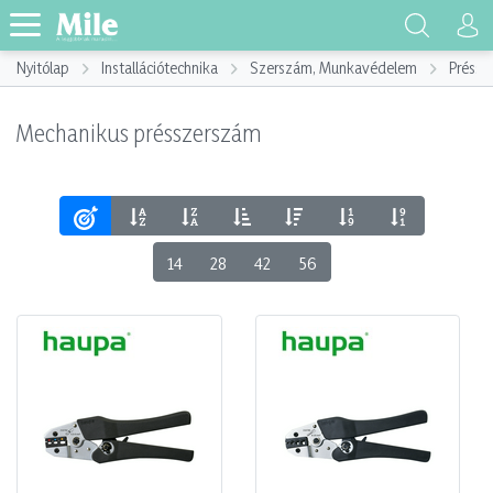
Nyitólap
Installációtechnika
Szerszám, Munkavédelem
Préssz
Mechanikus présszerszám
14
28
42
56