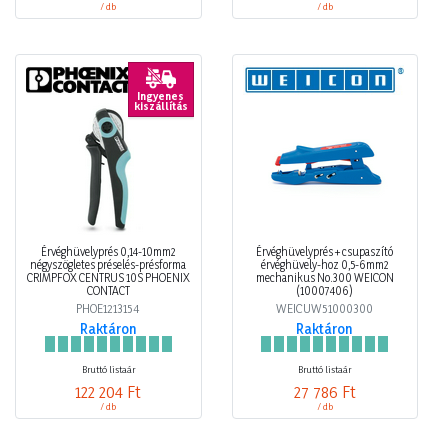
/ db
/ db
Ingyenes
kiszállítás
Érvéghüvelyprés 0,14-10mm2
Érvéghüvelyprés + csupaszító
négyszögletes préselés-présforma
érvéghüvely-hoz 0,5-6mm2
CRIMPFOX CENTRUS 10S PHOENIX
mechanikus No.300 WEICON
CONTACT
(10007406)
PHOE1213154
WEICUW51000300
Raktáron
Raktáron
Bruttó listaár
Bruttó listaár
122 204 Ft
27 786 Ft
/ db
/ db