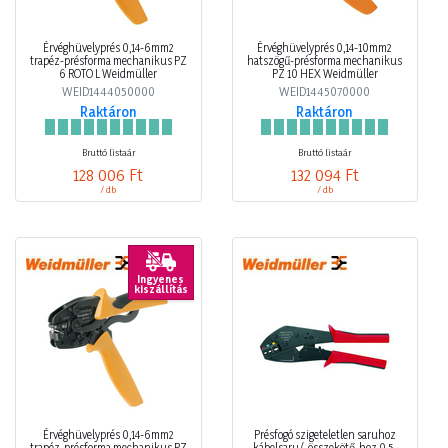
Érvéghüvelyprés 0,14-6mm2
Érvéghüvelyprés 0,14-10mm2
trapéz-présforma mechanikus PZ
hatszögű-présforma mechanikus
6 ROTO L Weidmüller
PZ 10 HEX Weidmüller
WEID1444050000
WEID1445070000
Raktáron
Raktáron
Bruttó listaár
Bruttó listaár
128 006 Ft
132 094 Ft
/ db
/ db
Ingyenes
kiszállítás
Érvéghüvelyprés 0,14-6mm2
Présfogó szigeteletlen saruhoz
trapéz-présforma mechanikus PZ
kábelsaru/-összekötő-hoz 0,5-