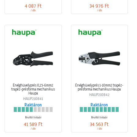
4 087 Ft
34 976 Ft
/ db
/ db
Érvéghüvelyprés 0,25-6mm2
Érvéghüvelyprés 1-10mm2 trapéz-
trapéz-présforma mechanikus
présforma mechanikus Haupa
Haupa
HAUP210842
HAUP210841
Raktáron
Raktáron
Bruttó listaár
Bruttó listaár
41 589 Ft
34 563 Ft
/ db
/ db