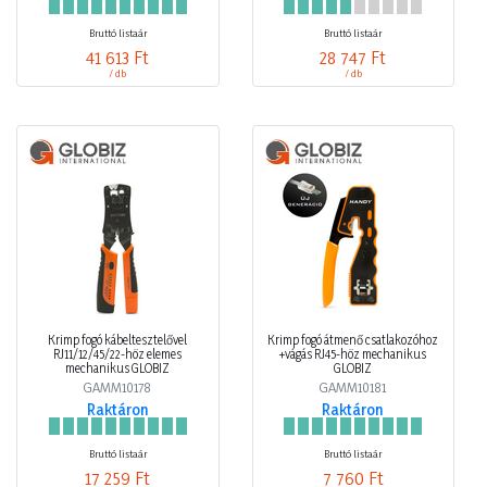
Bruttó listaár
Bruttó listaár
41 613 Ft
28 747 Ft
/ db
/ db
Krimp fogó kábeltesztelővel
Krimp fogó átmenő csatlakozóhoz
RJ11/12/45/22-höz elemes
+vágás RJ45-höz mechanikus
mechanikus GLOBIZ
GLOBIZ
GAMM10178
GAMM10181
Raktáron
Raktáron
Bruttó listaár
Bruttó listaár
17 259 Ft
7 760 Ft