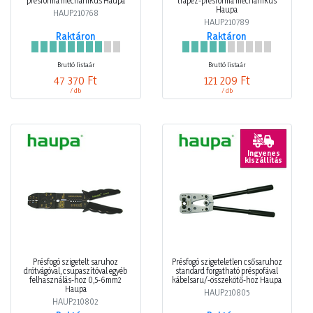
présforma mechanikus Haupa
trapéz-présforma mechanikus
Haupa
HAUP210768
HAUP210789
Raktáron
Raktáron
Bruttó listaár
Bruttó listaár
47 370 Ft
121 209 Ft
/ db
/ db
Ingyenes
kiszállítás
Présfogó szigetelt saruhoz
Présfogó szigeteletlen csősaruhoz
drótvágóval, csupaszítóval egyéb
standard forgatható préspofával
felhasználás-hoz 0,5-6mm2
kábelsaru/-összekötő-hoz Haupa
Haupa
HAUP210805
HAUP210802