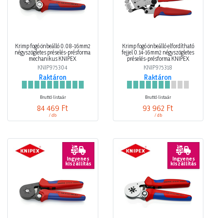
Krimp fogó önbeálló 0.08-16mm2
Krimp fogó önbeálló elfordítható
négyszögletes préselés-présforma
fejjel 0.14-16mm2 négyszögletes
mechanikus KNIPEX
préselés-présforma KNIPEX
KNIP975304
KNIP975318
Raktáron
Raktáron
Bruttó listaár
Bruttó listaár
84 469 Ft
93 962 Ft
/ db
/ db
Ingyenes
Ingyenes
kiszállítás
kiszállítás