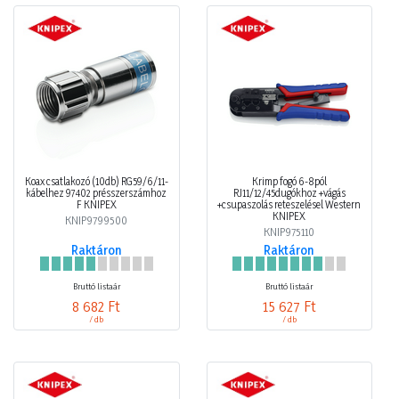
Koax csatlakozó (10db) RG59/6/11-
Krimp fogó 6-8pól
kábelhez 97402 présszerszámhoz
RJ11/12/45dugókhoz +vágás
F KNIPEX
+csupaszolás reteszelésel Western
KNIPEX
KNIP9799500
KNIP975110
Raktáron
Raktáron
Bruttó listaár
Bruttó listaár
8 682 Ft
15 627 Ft
/ db
/ db