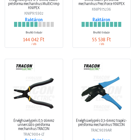
présforma mechanikus MultiCrimp
mechanikus PreciForce KNIPEX
KNIPEX
KNIP975236
KNIP973302
Raktáron
Raktáron
Bruttó listaár
Bruttó listaár
144 042 Ft
55 538 Ft
/ db
/ db
Érvéghüvelyprés 0,5-16mm2
Érvéghüvelyprés 0,5-6mm2 trapéz-
univerzális-présforma
présforma mechanikus TRACON
mechanikus TRACON
TRAC9039AR
TRAC9004-LT