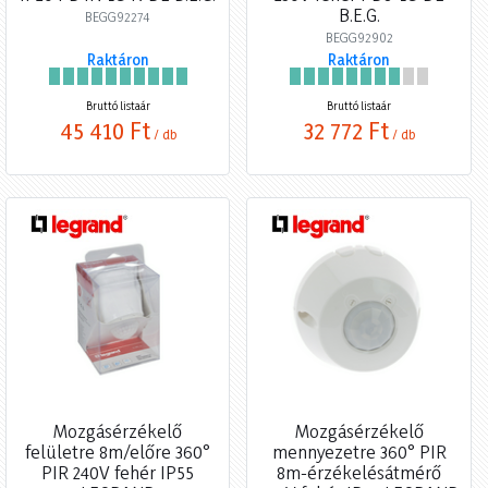
B.E.G.
BEGG92274
BEGG92902
Raktáron
Raktáron
Bruttó listaár
Bruttó listaár
45 410 Ft
32 772 Ft
/ db
/ db
Mozgásérzékelő
Mozgásérzékelő
felületre 8m/előre 360°
mennyezetre 360° PIR
PIR 240V fehér IP55
8m-érzékelésátmérő