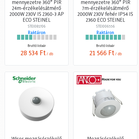
mennyezetre 360° PIR
mennyezetre 360° PIR
24m-érzékelésátmérő
7m-érzékelésátmérő
2000W 230V IS 2360-3 AP
2000W 230V fehér IP54 IS
ECO STEINEL
2360 ECO STEINEL
STEI081706
STEI006556
Raktáron
Raktáron
Bruttó listaár
Bruttó listaár
28 534 Ft
21 566 Ft
/ db
/ db
Wiser mozgásérzékelő
Mozgásérzékelő