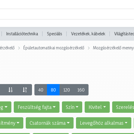
Installációtechnika
Speciális
Vezetékek, kábelek
Világításte
térzékelő
Épületautomatikai mozgásérzékelő
Mozgásérzékelő menny
40
80
120
160
ég
Feszültség fajta
Szín
Kivitel
Szerelé
esítmény
Csatornák száma
Levegőhöz alkalmas