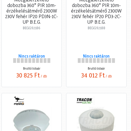
dobozba 360° PIR 10m-
dobozba 360° PIR 10m-
érzékelésátmérő 2300W
érzékelésátmérő 2300W
230V fehér IP20 PD3N-1C-
230V fehér IP20 PD3-2C-
UP B.E.G.
UP B.E.G.
BEGG92186
BEGG92188
Nincs raktáron
Nincs raktáron
Bruttó listaár
Bruttó listaár
30 825 Ft
34 012 Ft
/ db
/ db