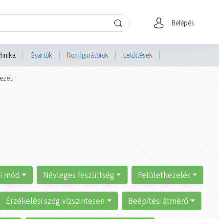
Belépés
chnika
Gyártók
Konfigurátorok
Letöltések
ezeti
si mód
Névleges feszültség
Felületkezelés
Érzékelési szög vízszintesen
Beépítési átmérő