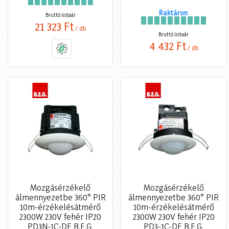
Raktáron
Bruttó listaár
21 323 Ft
/ db
Bruttó listaár
4 432 Ft
/ db
Mozgásérzékelő
Mozgásérzékelő
álmennyezetbe 360° PIR
álmennyezetbe 360° PIR
10m-érzékelésátmérő
10m-érzékelésátmérő
2300W 230V fehér IP20
2300W 230V fehér IP20
PD3N-1C-DE B.E.G.
PD3-1C-DE B.E.G.