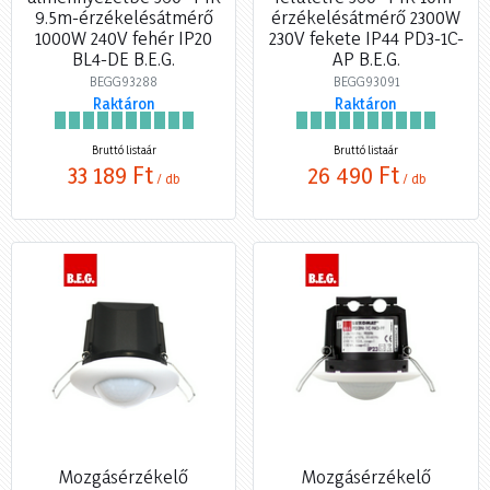
9.5m-érzékelésátmérő
érzékelésátmérő 2300W
1000W 240V fehér IP20
230V fekete IP44 PD3-1C-
BL4-DE B.E.G.
AP B.E.G.
BEGG93288
BEGG93091
Raktáron
Raktáron
Bruttó listaár
Bruttó listaár
33 189 Ft
26 490 Ft
/ db
/ db
Mozgásérzékelő
Mozgásérzékelő