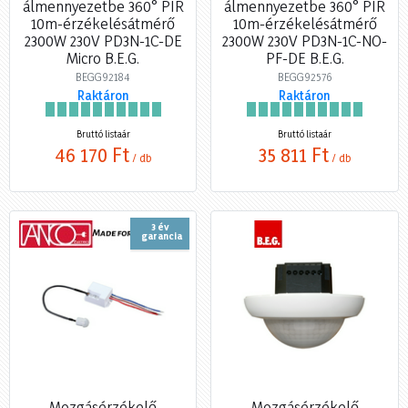
álmennyezetbe 360° PIR
álmennyezetbe 360° PIR
10m-érzékelésátmérő
10m-érzékelésátmérő
2300W 230V PD3N-1C-DE
2300W 230V PD3N-1C-NO-
Micro B.E.G.
PF-DE B.E.G.
BEGG92184
BEGG92576
Raktáron
Raktáron
Bruttó listaár
Bruttó listaár
46 170 Ft
35 811 Ft
/ db
/ db
3 év
garancia
Mozgásérzékelő
Mozgásérzékelő