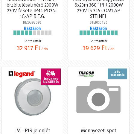
érzékelésátmérő 2300W
6x23m 360° PIR 2000W
230V fekete IP44 PD3N-
230V IS 345 COM1 AP
1C-AP B.E.G.
STEINEL
BEGG93092
STEI010485
Raktáron
Raktáron
Bruttó listaár
Bruttó listaár
32 917 Ft
39 629 Ft
/ db
/ db
2 év
garancia
Ingyenes
kiszállítás
LM - PIR jelenlét
Mennyezeti spot