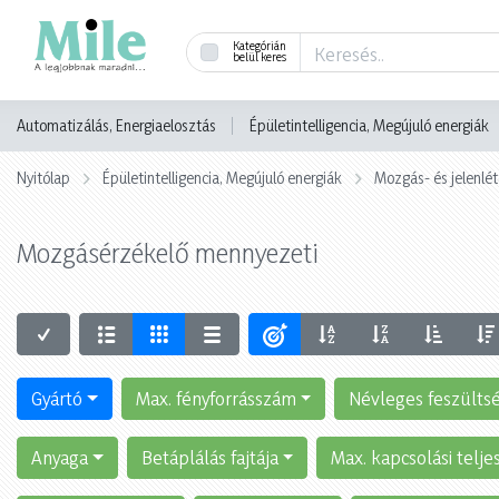
Kategórián
belül keres
Automatizálás, Energiaelosztás
Épületintelligencia, Megújuló energiák
Nyitólap
Épületintelligencia, Megújuló energiák
Mozgás- és jelenlé
Mozgásérzékelő mennyezeti
Gyártó
Max. fényforrásszám
Névleges feszülts
Anyaga
Betáplálás fajtája
Max. kapcsolási telj