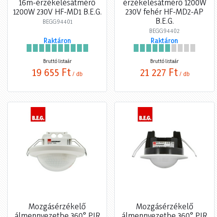
16m-érzékelésátmérő
érzékelésátmérő 1200W
1200W 230V HF-MD1 B.E.G.
230V fehér HF-MD2-AP
B.E.G.
BEGG94401
BEGG94402
Raktáron
Raktáron
Bruttó listaár
Bruttó listaár
19 655 Ft
21 227 Ft
/ db
/ db
Mozgásérzékelő
Mozgásérzékelő
álmennyezetbe 360° PIR
álmennyezetbe 360° PIR