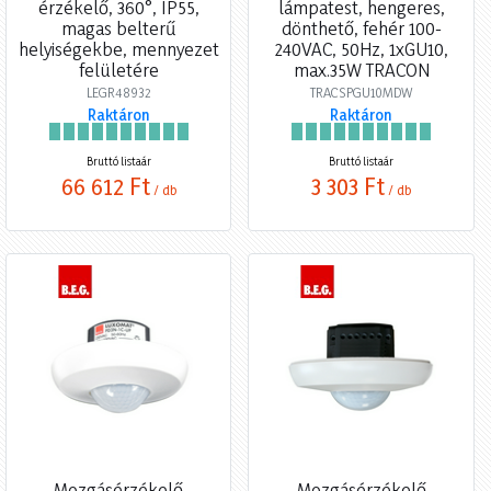
érzékelő, 360°, IP55,
lámpatest, hengeres,
magas belterű
dönthető, fehér 100-
helyiségekbe, mennyezet
240VAC, 50Hz, 1xGU10,
felületére
max.35W TRACON
LEGR48932
TRACSPGU10MDW
Raktáron
Raktáron
Bruttó listaár
Bruttó listaár
66 612 Ft
3 303 Ft
/ db
/ db
Mozgásérzékelő
Mozgásérzékelő