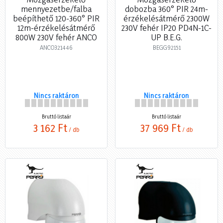
mennyezetbe/falba
dobozba 360° PIR 24m-
beépíthető 120-360° PIR
érzékelésátmérő 2300W
12m-érzékelésátmérő
230V fehér IP20 PD4N-1C-
800W 230V fehér ANCO
UP B.E.G.
ANCO321446
BEGG92151
Nincs raktáron
Nincs raktáron
Bruttó listaár
Bruttó listaár
3 162 Ft
37 969 Ft
/ db
/ db