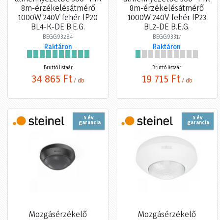
8m-érzékelésátmérő
8m-érzékelésátmérő
1000W 240V fehér IP20
1000W 240V fehér IP23
BL4-K-DE B.E.G.
BL2-DE B.E.G.
BEGG93284
BEGG93317
Raktáron
Raktáron
Bruttó listaár
Bruttó listaár
34 865 Ft
19 715 Ft
/ db
/ db
5 év
5 év
garancia
garancia
Mozgásérzékelő
Mozgásérzékelő