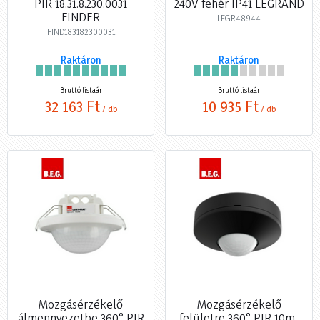
PIR 18.31.8.230.0031
240V fehér IP41 LEGRAND
FINDER
LEGR48944
FIND183182300031
Raktáron
Raktáron
Bruttó listaár
Bruttó listaár
32 163 Ft
10 935 Ft
/ db
/ db
Mozgásérzékelő
Mozgásérzékelő
álmennyezetbe 360° PIR
felületre 360° PIR 10m-