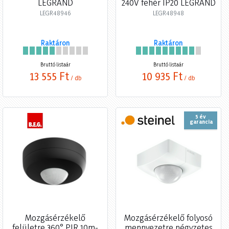
LEGRAND
240V fehér IP20 LEGRAND
LEGR48946
LEGR48948
Raktáron
Raktáron
Bruttó listaár
Bruttó listaár
13 555 Ft
10 935 Ft
/ db
/ db
5 év
garancia
Mozgásérzékelő
Mozgásérzékelő folyosó
felületre 360° PIR 10m-
mennyezetre négyzetes