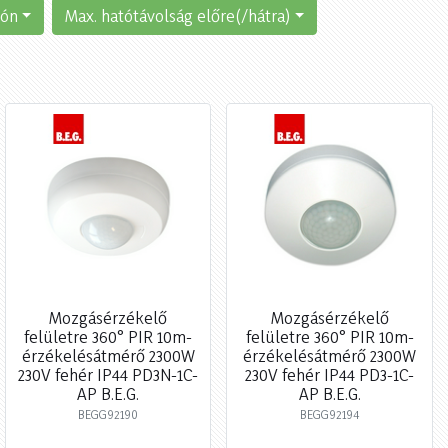
lón
Max. hatótávolság előre(/hátra)
Mozgásérzékelő
Mozgásérzékelő
felületre 360° PIR 10m-
felületre 360° PIR 10m-
érzékelésátmérő 2300W
érzékelésátmérő 2300W
230V fehér IP44 PD3N-1C-
230V fehér IP44 PD3-1C-
AP B.E.G.
AP B.E.G.
BEGG92190
BEGG92194