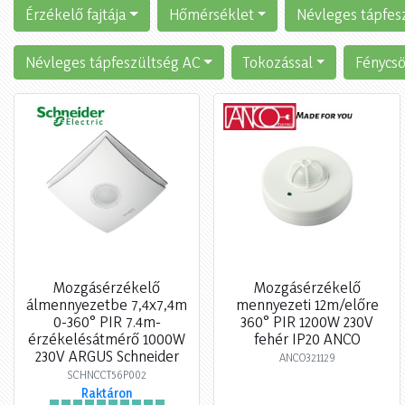
Érzékelő fajtája
Hőmérséklet
Névleges tápfes
Névleges tápfeszültség AC
Tokozással
Fénycsö
Mozgásérzékelő
Mozgásérzékelő
álmennyezetbe 7,4x7,4m
mennyezeti 12m/előre
0-360° PIR 7.4m-
360° PIR 1200W 230V
érzékelésátmérő 1000W
fehér IP20 ANCO
230V ARGUS Schneider
ANCO321129
SCHNCCT56P002
Raktáron