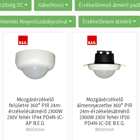
zültség DC
Kábelhossz
Érzékelőmező átmérő pad
kkentés fényerőszabályozóval
Érzékelőelem átmérő
Mozgásérzékelő
Mozgásérzékelő
felületre 360° PIR 24m-
álmennyezetbe 360° PIR
érzékelésátmérő 2300W
24m-érzékelésátmérő
230V fehér IP44 PD4N-1C-
2300W 230V fehér IP20
AP B.E.G.
PD4N-1C-DE B.E.G.
BEGG92144
BEGG92149