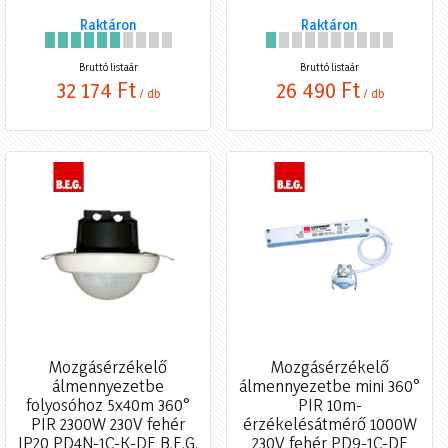
Raktáron
Raktáron
Bruttó listaár
Bruttó listaár
32 174 Ft
26 490 Ft
/ db
/ db
Mozgásérzékelő
Mozgásérzékelő
álmennyezetbe
álmennyezetbe mini 360°
folyosóhoz 5x40m 360°
PIR 10m-
PIR 2300W 230V fehér
érzékelésátmérő 1000W
IP20 PD4N-1C-K-DE B.E.G.
230V fehér PD9-1C-DE