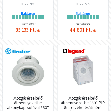
BEGG92198
BEGG92270
Raktáron
Raktáron
Bruttó listaár
Bruttó listaár
35 133 Ft
44 801 Ft
/ db
/ db
Mozgásérzékelő
Mozgásérzékelő
álmennyezetbe
álmennyezetbe 360° PIR
alkonykapcsolóval 360°
8m-érzékelésátmérő