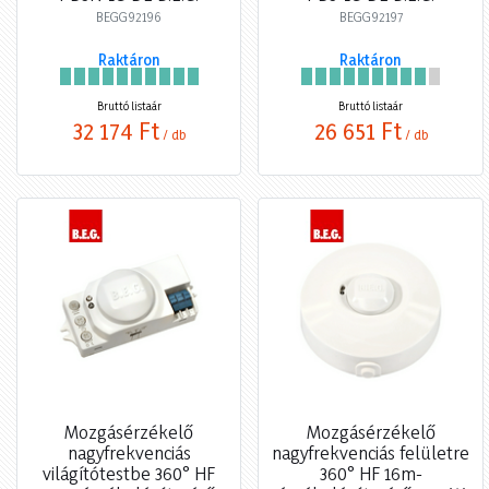
BEGG92196
BEGG92197
Raktáron
Raktáron
Bruttó listaár
Bruttó listaár
32 174 Ft
26 651 Ft
/ db
/ db
Mozgásérzékelő
Mozgásérzékelő
nagyfrekvenciás
nagyfrekvenciás felületre
világítótestbe 360° HF
360° HF 16m-