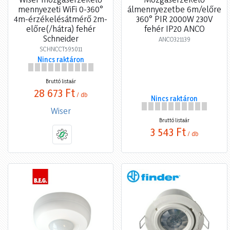
mennyezeti WiFi 0-360°
álmennyezetbe 6m/előre
4m-érzékelésátmérő 2m-
360° PIR 2000W 230V
előre(/hátra) fehér
fehér IP20 ANCO
Schneider
ANCO321139
SCHNCCT595011
Nincs raktáron
Bruttó listaár
28 673 Ft
/ db
Nincs raktáron
Wiser
Bruttó listaár
3 543 Ft
/ db