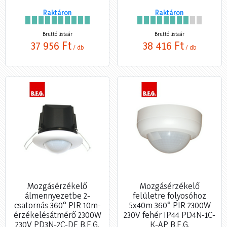
Raktáron
Raktáron
Bruttó listaár
Bruttó listaár
37 956 Ft
38 416 Ft
/ db
/ db
Mozgásérzékelő
Mozgásérzékelő
álmennyezetbe 2-
felületre folyosóhoz
csatornás 360° PIR 10m-
5x40m 360° PIR 2300W
érzékelésátmérő 2300W
230V fehér IP44 PD4N-1C-
230V PD3N-2C-DE B.E.G.
K-AP B.E.G.