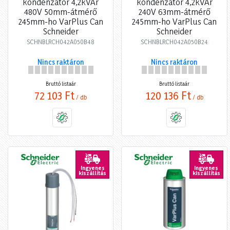
kondenzátor 4,2kVAr
kondenzátor 4,2kVAr
480V 50mm-átmérő
240V 63mm-átmérő
245mm-ho VarPlus Can
245mm-ho VarPlus Can
Schneider
Schneider
SCHNBLRCH042A050B48
SCHNBLRCH042A050B24
Nincs raktáron
Nincs raktáron
Bruttó listaár
Bruttó listaár
72 103 Ft
120 136 Ft
/ db
/ db
Ingyenes
Ingyenes
kiszállítás
kiszállítás