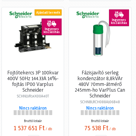
Ajánlati termék
Ingyenes
kiszállítás
Ingyenes
kiszállítás
Fojtótekercs 3P 100kvar
Fázisjavító serleg
400V 50Hz 144.33A 14%-
kondenzátor 8,8kVAr
fojtás IP00 Varplus
480V 70mm-átmérő
Schneider
245mm-ho VarPlus Can
Schneider
SCHNLVR14X00A40T
SCHNBLRCH088A106B48
Nincs raktáron
Nincs raktáron
Bruttó listaár
Bruttó listaár
1 537 651 Ft
75 538 Ft
/ db
/ db