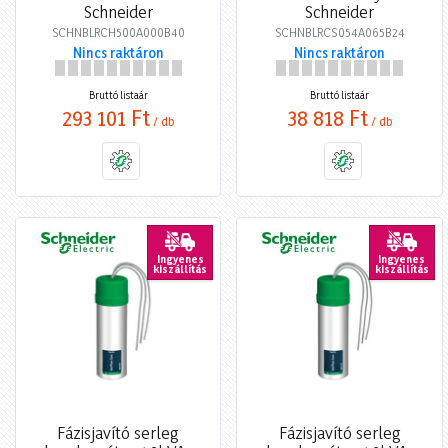
Schneider
Schneider
SCHNBLRCH500A000B40
SCHNBLRCS054A065B24
Nincs raktáron
Nincs raktáron
Bruttó listaár
Bruttó listaár
293 101 Ft
38 818 Ft
/ db
/ db
Ingyenes
Ingyenes
kiszállítás
kiszállítás
Fázisjavító serleg
Fázisjavító serleg