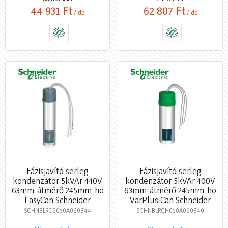
44 931 Ft
62 807 Ft
/ db
/ db
Fázisjavító serleg
Fázisjavító serleg
kondenzátor 5kVAr 440V
kondenzátor 5kVAr 400V
63mm-átmérő 245mm-ho
63mm-átmérő 245mm-ho
EasyCan Schneider
VarPlus Can Schneider
SCHNBLRCS050A060B44
SCHNBLRCH050A060B40