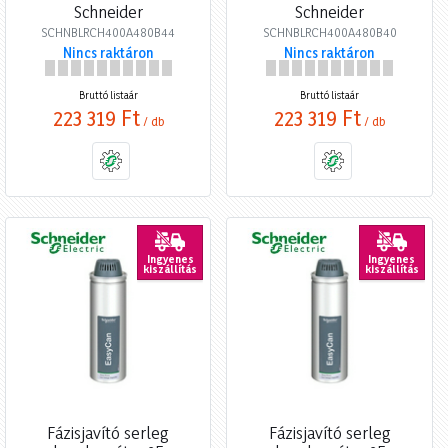
Schneider
Schneider
SCHNBLRCH400A480B44
SCHNBLRCH400A480B40
Nincs raktáron
Nincs raktáron
Bruttó listaár
Bruttó listaár
223 319 Ft
223 319 Ft
/ db
/ db
Ingyenes
Ingyenes
kiszállítás
kiszállítás
Fázisjavító serleg
Fázisjavító serleg