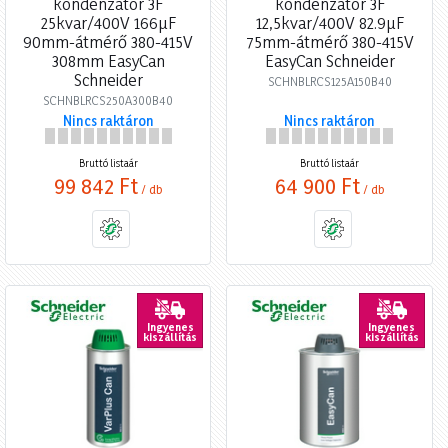
kondenzátor 3F
kondenzátor 3F
25kvar/400V 166µF
12,5kvar/400V 82.9µF
90mm-átmérő 380-415V
75mm-átmérő 380-415V
308mm EasyCan
EasyCan Schneider
Schneider
SCHNBLRCS125A150B40
SCHNBLRCS250A300B40
Nincs raktáron
Nincs raktáron
Bruttó listaár
Bruttó listaár
99 842 Ft
64 900 Ft
/ db
/ db
Ingyenes
Ingyenes
kiszállítás
kiszállítás