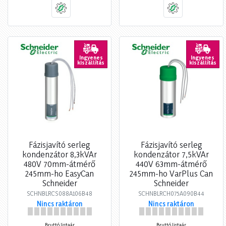
Ingyenes
Ingyenes
kiszállítás
kiszállítás
Fázisjavító serleg
Fázisjavító serleg
kondenzátor 8,3kVAr
kondenzátor 7,5kVAr
480V 70mm-átmérő
440V 63mm-átmérő
245mm-ho EasyCan
245mm-ho VarPlus Can
Schneider
Schneider
SCHNBLRCS088A106B48
SCHNBLRCH075A090B44
Nincs raktáron
Nincs raktáron
Bruttó listaár
Bruttó listaár