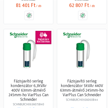
81 401 Ft
62 807 Ft
/ db
/ db
Ingyenes
kiszállítás
Fázisjavító serleg
Fázisjavító serleg
kondenzátor 6,3kVAr
kondenzátor 5kVAr 440V
400V 63mm-átmérő
63mm-átmérő 245mm-ho
245mm-ho VarPlus Can
VarPlus Can Schneider
Schneider
SCHNBLRCH050A060B44
SCHNBLRCH063A075B40