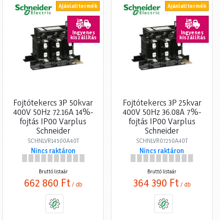
Ajánlati termék
Ajánlati termék
Ingyenes
Ingyenes
kiszállítás
kiszállítás
Fojtótekercs 3P 50kvar
Fojtótekercs 3P 25kvar
400V 50Hz 72.16A 14%-
400V 50Hz 36.08A 7%-
fojtás IP00 Varplus
fojtás IP00 Varplus
Schneider
Schneider
SCHNLVR14500A40T
SCHNLVR07250A40T
Nincs raktáron
Nincs raktáron
Bruttó listaár
Bruttó listaár
662 860 Ft
364 390 Ft
/ db
/ db