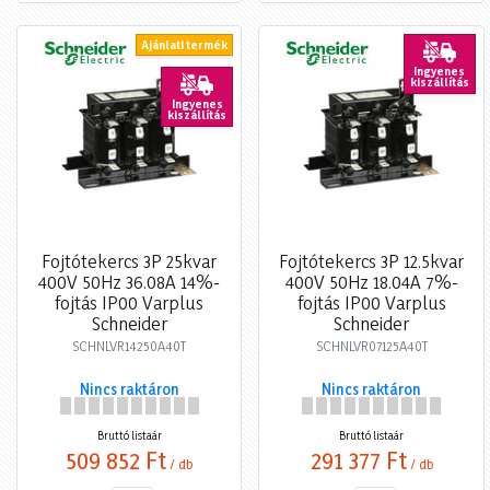
Ajánlati termék
Ingyenes
kiszállítás
Ingyenes
kiszállítás
Fojtótekercs 3P 25kvar
Fojtótekercs 3P 12.5kvar
400V 50Hz 36.08A 14%-
400V 50Hz 18.04A 7%-
fojtás IP00 Varplus
fojtás IP00 Varplus
Schneider
Schneider
SCHNLVR14250A40T
SCHNLVR07125A40T
Nincs raktáron
Nincs raktáron
Bruttó listaár
Bruttó listaár
509 852 Ft
291 377 Ft
/ db
/ db