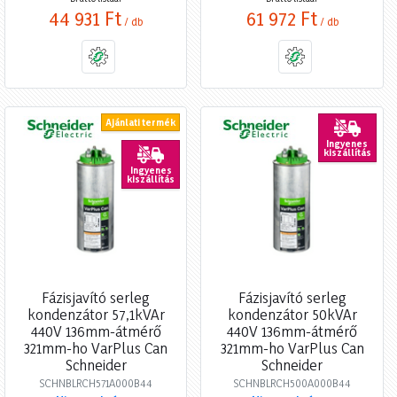
44 931 Ft
61 972 Ft
/ db
/ db
Ajánlati termék
Ingyenes
kiszállítás
Ingyenes
kiszállítás
Fázisjavító serleg
Fázisjavító serleg
kondenzátor 57,1kVAr
kondenzátor 50kVAr
440V 136mm-átmérő
440V 136mm-átmérő
321mm-ho VarPlus Can
321mm-ho VarPlus Can
Schneider
Schneider
SCHNBLRCH571A000B44
SCHNBLRCH500A000B44