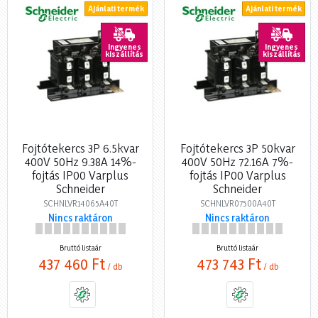
Ajánlati termék
Ajánlati termék
Ingyenes
Ingyenes
kiszállítás
kiszállítás
Fojtótekercs 3P 6.5kvar
Fojtótekercs 3P 50kvar
400V 50Hz 9.38A 14%-
400V 50Hz 72.16A 7%-
fojtás IP00 Varplus
fojtás IP00 Varplus
Schneider
Schneider
SCHNLVR14065A40T
SCHNLVR07500A40T
Nincs raktáron
Nincs raktáron
Bruttó listaár
Bruttó listaár
437 460 Ft
473 743 Ft
/ db
/ db