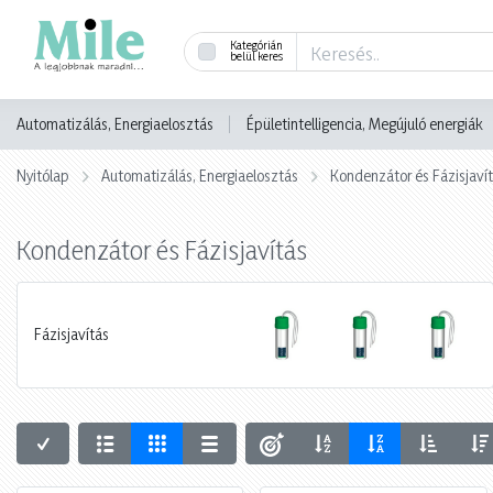
Kategórián
belül keres
Automatizálás, Energiaelosztás
Épületintelligencia, Megújuló energiák
Nyitólap
Automatizálás, Energiaelosztás
Kondenzátor és Fázisjaví
Kondenzátor és Fázisjavítás
Fázisjavítás