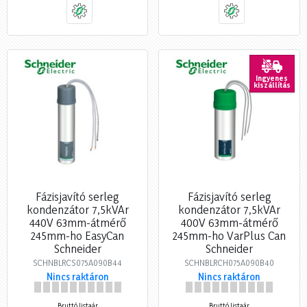
Ingyenes
kiszállítás
Fázisjavító serleg
Fázisjavító serleg
kondenzátor 7,5kVAr
kondenzátor 7,5kVAr
440V 63mm-átmérő
400V 63mm-átmérő
245mm-ho EasyCan
245mm-ho VarPlus Can
Schneider
Schneider
SCHNBLRCS075A090B44
SCHNBLRCH075A090B40
Nincs raktáron
Nincs raktáron
Bruttó listaár
Bruttó listaár