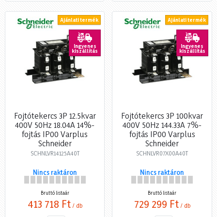
Ajánlati termék
Ajánlati termék
Ingyenes
Ingyenes
kiszállítás
kiszállítás
Fojtótekercs 3P 12.5kvar
Fojtótekercs 3P 100kvar
400V 50Hz 18.04A 14%-
400V 50Hz 144.33A 7%-
fojtás IP00 Varplus
fojtás IP00 Varplus
Schneider
Schneider
SCHNLVR14125A40T
SCHNLVR07X00A40T
Nincs raktáron
Nincs raktáron
Bruttó listaár
Bruttó listaár
413 718 Ft
729 299 Ft
/ db
/ db