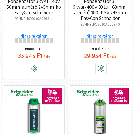
kondenzátor 3kVAr 440V
kondenzátor 3F
50mm-átmérő 245mm-ho
5kvar/400V 33.1µF 63mm-
EasyCan Schneider
átmérő 380-415V 245mm
EasyCan Schneider
SCHNBLRCS030A036B44
SCHNBLRCS050A060B40
Nincs raktáron
Nincs raktáron
Bruttó listaár
Bruttó listaár
35 945 Ft
29 954 Ft
/ db
/ db
Ingyenes
Ingyenes
kiszállítás
kiszállítás