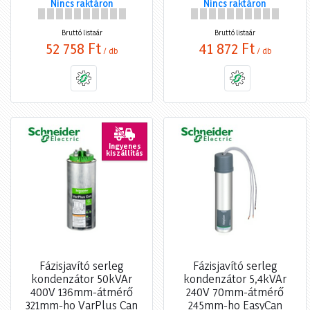
Nincs raktáron
Nincs raktáron
Bruttó listaár
Bruttó listaár
52 758 Ft
41 872 Ft
/ db
/ db
Ingyenes
kiszállítás
Fázisjavító serleg
Fázisjavító serleg
kondenzátor 50kVAr
kondenzátor 5,4kVAr
400V 136mm-átmérő
240V 70mm-átmérő
321mm-ho VarPlus Can
245mm-ho EasyCan