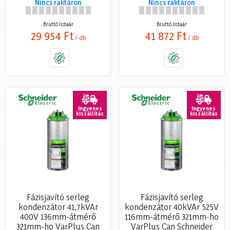
Nincs raktáron
Nincs raktáron
Bruttó listaár
Bruttó listaár
29 954 Ft
41 872 Ft
/ db
/ db
Ingyenes
Ingyenes
kiszállítás
kiszállítás
Fázisjavító serleg
Fázisjavító serleg
kondenzátor 41,7kVAr
kondenzátor 40kVAr 525V
400V 136mm-átmérő
116mm-átmérő 321mm-ho
321mm-ho VarPlus Can
VarPlus Can Schneider