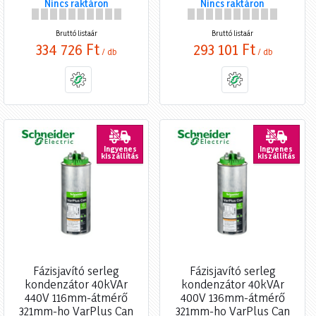
Nincs raktáron
Nincs raktáron
Bruttó listaár
Bruttó listaár
334 726 Ft
293 101 Ft
/ db
/ db
Ingyenes
Ingyenes
kiszállítás
kiszállítás
Fázisjavító serleg
Fázisjavító serleg
kondenzátor 40kVAr
kondenzátor 40kVAr
440V 116mm-átmérő
400V 136mm-átmérő
321mm-ho VarPlus Can
321mm-ho VarPlus Can