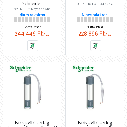
Schneider
SCHNBLRCH400A480B52
SCHNBLRCH417A500B40
Nincs raktáron
Nincs raktáron
Bruttó listaár
Bruttó listaár
244 446 Ft
228 896 Ft
/ db
/ db
Fázisjavító serleg
Fázisjavító serleg