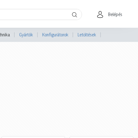
Belépés
chnika
Gyártók
Konfigurátorok
Letöltések