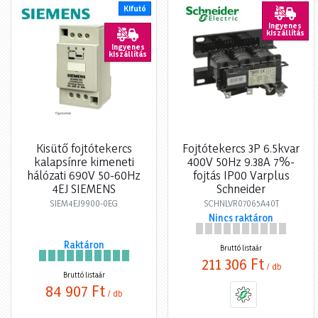
Kifutó
Ingyenes
kiszállítás
Ingyenes
kiszállítás
Kisütő fojtótekercs
Fojtótekercs 3P 6.5kvar
kalapsínre kimeneti
400V 50Hz 9.38A 7%-
hálózati 690V 50-60Hz
fojtás IP00 Varplus
4EJ SIEMENS
Schneider
SIEM4EJ9900-0EG
SCHNLVR07065A40T
Nincs raktáron
Raktáron
Bruttó listaár
211 306 Ft
/ db
Bruttó listaár
84 907 Ft
/ db