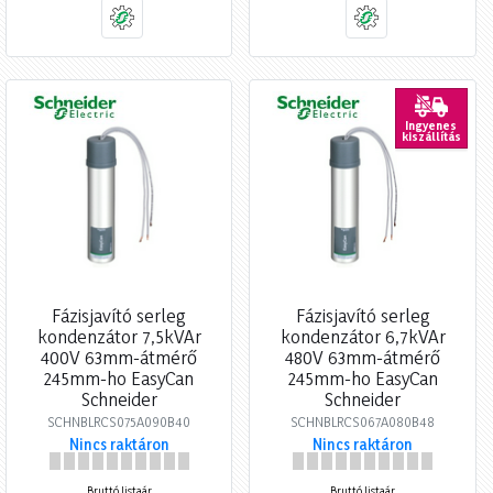
Ingyenes
kiszállítás
Fázisjavító serleg
Fázisjavító serleg
kondenzátor 7,5kVAr
kondenzátor 6,7kVAr
400V 63mm-átmérő
480V 63mm-átmérő
245mm-ho EasyCan
245mm-ho EasyCan
Schneider
Schneider
SCHNBLRCS075A090B40
SCHNBLRCS067A080B48
Nincs raktáron
Nincs raktáron
Bruttó listaár
Bruttó listaár