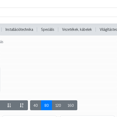
Installációtechnika
Speciális
Vezetékek, kábelek
Világításte
tás
40
80
120
160