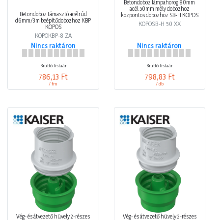
Betondoboz lámpahorog 80mm
acél 50mm mély dobozhoz
Betondoboz támasztó acélrúd
központos dobozhoz SB-H KOPOS
d6mm/3m beépítődobozhoz KBP
KOPOSB-H 50 XX
KOPOS
KOPOKBP-8 ZA
Nincs raktáron
Nincs raktáron
Bruttó listaár
Bruttó listaár
786,13 Ft
798,83 Ft
/ fm
/ db
Vég- és átvezető hüvely 2-részes
Vég- és átvezető hüvely 2-részes