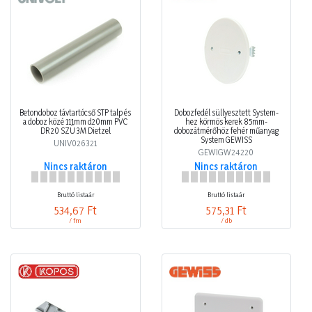
Betondoboz távtartócső STP talp és
Dobozfedél süllyesztett System-
a doboz közé 111mm d20mm PVC
hez körmös kerek 85mm-
DR 20 SZÜ 3M Dietzel
dobozátmérőhöz fehér műanyag
System GEWISS
UNIV026321
GEWIGW24220
Nincs raktáron
Nincs raktáron
Bruttó listaár
Bruttó listaár
534,67 Ft
575,31 Ft
/ fm
/ db