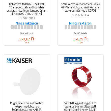
Kötődoboz fedél (MÜDS) kerek
Szerelvény/kötődoboz fedél kerek
70mm-dobozátmérőhöz fehér
68-73mm-dobozátmérőhöz fehér
csavaros-rögzítés műanyag 70mm-
csavaros műanyag V KOPOS
átmérő ASD/RD 70 Dietzel
KOPOV 68 HA
UNIV000829
Nincs raktáron
Nincs raktáron
Bruttó listaár
Bruttó listaár
160,02 Ft
161,29 Ft
/ db
/ db
Rugós fedél 80mm dobozhoz
Vakolatkiegyenlítő gyűrű PS
központos dobozhoz
csavaros 24mm süllyesztett
beépítődobozhoz KAISER
60mm-átmérő kerek E132 F-