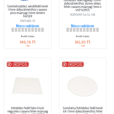
Kötődoboz fedél téglalap 70mm-
dobozátmérőhöz 142mm-doboz
Szerelvénydoboz vakolófedél kerek
fehér csavaros műanyag 75mm x
70mm-dobozátmérőhöz csavaros
VKP KOPOS
piros műanyag 70mm-átmérő
KOPOVKP 64/2L HB
KAISER
KAIS1181-70
Nincs raktáron
Nincs raktáron
Bruttó listaár
Bruttó listaár
349,76 Ft
361,95 Ft
/ db
/ db
Kötődoboz fedél falon kívüli
Szerelvény/kötődoboz fedél kerek
négyzetes csavaros fehér műanyag
68-73mm-dobozátmérőhöz fehér