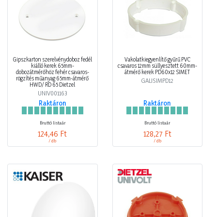
Gipszkarton szerelvénydoboz fedél
Vakolatkiegyenlítő gyűrű PVC
kiálló kerek 65mm-
csavaros 12mm süllyesztett 60mm-
dobozátmérőhöz fehér csavaros-
átmérő kerek PD60x12 SIMET
rögzítés műanyag 65mm-átmérő
GALISIMPD12
HWD/ RD 65 Dietzel
UNIV001163
Raktáron
Raktáron
Bruttó listaár
Bruttó listaár
124,46 Ft
128,27 Ft
/ db
/ db