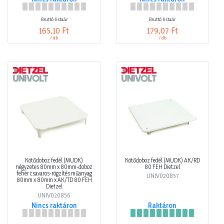
Bruttó listaár
Bruttó listaár
165,10 Ft
179,07 Ft
/ db
/ db
Kötődoboz fedél (MÜDK)
Kötődoboz fedél (MÜDK) AK/RD
négyzetes 80mm x 80mm-doboz
80 FEH Dietzel
fehér csavaros-rögzítés műanyag
UNIV020857
80mm x 80mm x AK/TD 80 FEH
Dietzel
UNIV020856
Nincs raktáron
Raktáron