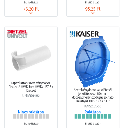
Bruttó listaár
Bruttó listaár
76,20 Ft
95,25 Ft
/ db
/ db
Gipszkarton szerelvénydoboz
átvezető HWD-hez HWD/ÜST 65
Szerelvénydoboz vakolófedél
Dietzel
jelzőtüskével 60mm-
UNIV101402
dobozátmérőhöz dugaszolható
műanyag 1181-65 KAISER
KAIS1181-65
Nincs raktáron
Raktáron
Bruttó listaár
Bruttó listaár