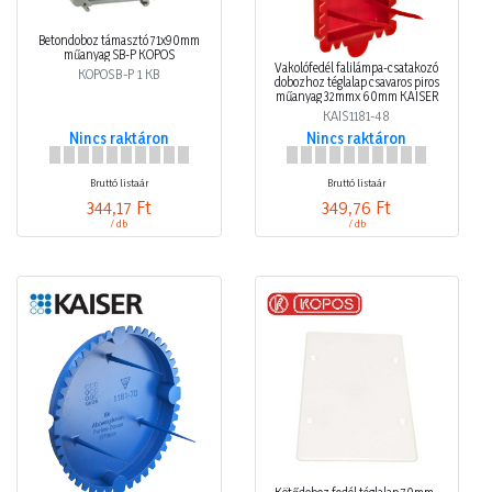
Betondoboz támasztó 71x90mm
műanyag SB-P KOPOS
Vakolófedél falilámpa-csatakozó
KOPOSB-P 1 KB
dobozhoz téglalap csavaros piros
műanyag 32mmx 60mm KAISER
KAIS1181-48
Nincs raktáron
Nincs raktáron
Bruttó listaár
Bruttó listaár
344,17 Ft
349,76 Ft
/ db
/ db