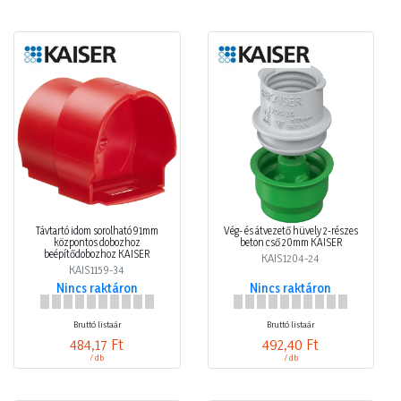
Távtartó idom sorolható 91mm
Vég- és átvezető hüvely 2-részes
központos dobozhoz
beton cső 20mm KAISER
beépítődobozhoz KAISER
KAIS1204-24
KAIS1159-34
Nincs raktáron
Nincs raktáron
Bruttó listaár
Bruttó listaár
484,17 Ft
492,40 Ft
/ db
/ db