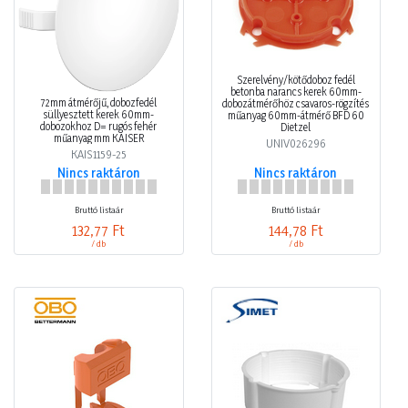
Szerelvény/kötődoboz fedél
betonba narancs kerek 60mm-
72mm átmérőjű, dobozfedél
dobozátmérőhöz csavaros-rögzítés
süllyesztett kerek 60mm-
műanyag 60mm-átmérő BFD 60
dobozokhoz D= rugós fehér
Dietzel
műanyag mm KAISER
UNIV026296
KAIS1159-25
Nincs raktáron
Nincs raktáron
Bruttó listaár
Bruttó listaár
132,77 Ft
144,78 Ft
/ db
/ db