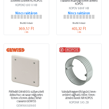
108mmx 108mm KO KOPOS
csavaros műanyag 83mm-átmérő
KOPOS
KOPOKO 100 V HB
KOPOV 68HF HB
Nincs raktáron
Nincs raktáron
Bruttó listaár
Bruttó listaár
369,57 Ft
401,32 Ft
/ db
/ db
Pótfedél GW48001 süllyesztett
Vakolatkiegyenlítő gyűrű 5mm-
dobozhoz +4csavar négyzetes
enként vágható 25mm 73mm-
92mm x 92mm-doboz fehér
átmérő kerek NR KOPOS
csavaros GEWISS
KOPONR 5X5 ZB
GEWI66510660