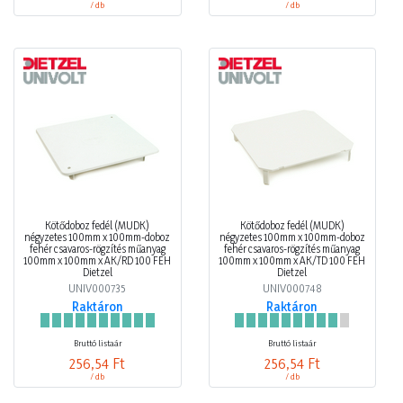
/ db
/ db
Kötődoboz fedél (MÜDK)
Kötődoboz fedél (MÜDK)
négyzetes 100mm x 100mm-doboz
négyzetes 100mm x 100mm-doboz
fehér csavaros-rögzítés műanyag
fehér csavaros-rögzítés műanyag
100mm x 100mm x AK/RD 100 FEH
100mm x 100mm x AK/TD 100 FEH
Dietzel
Dietzel
UNIV000735
UNIV000748
Raktáron
Raktáron
Bruttó listaár
Bruttó listaár
256,54 Ft
256,54 Ft
/ db
/ db