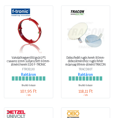
Vakolatkiegyenlítő gyűrű PS
Dobozfedél rugós kerek 80mm-
csavaros 12mm süllyesztett 60mm-
dobozátmérőhöz rugós fehér
átmérő kerek E130 F-TRONIC
műanyag 89mm-átmérő TRACON
FTROE130
TRACD80T
Raktáron
Raktáron
Bruttó listaár
Bruttó listaár
107,95 Ft
118,11 Ft
/ db
/ db