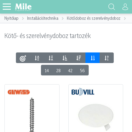
Nyitólap
Installációtechnika
Kötődoboz és szerelvénydoboz
K
Kötő- és szerelvénydoboz tartozék
14
28
42
56