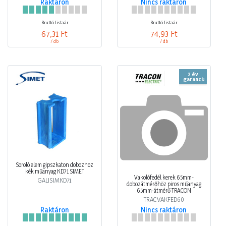
Raktáron
Nincs raktáron
Bruttó listaár
Bruttó listaár
67,31 Ft
74,93 Ft
/ db
/ db
2 év
garancia
Soroló elem gipszkaton dobozhoz
kék műanyag KD71 SIMET
Vakolófedél kerek 65mm-
GALISIMKD71
dobozátmérőhöz piros műanyag
65mm-átmérő TRACON
TRACVAKFED60
Raktáron
Nincs raktáron