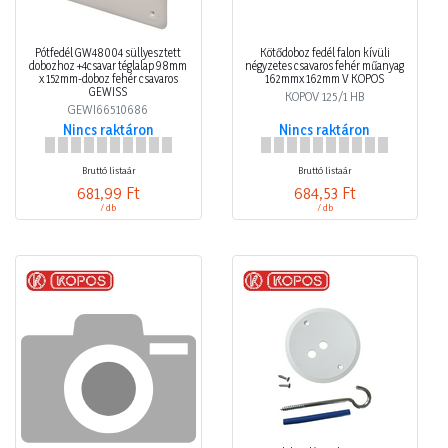
Pótfedél GW48004 süllyesztett
Kötődoboz fedél falon kívüli
dobozhoz +4csavar téglalap 98mm
négyzetes csavaros fehér műanyag
x 152mm-doboz fehér csavaros
162mmx 162mm V KOPOS
GEWISS
KOPOV 125/1 HB
GEWI66510686
Nincs raktáron
Nincs raktáron
Bruttó listaár
Bruttó listaár
681,99 Ft
684,53 Ft
/ db
/ db