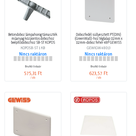
Betondoboz lámpahorog támaszték
Dobozfedél süllyesztett PT(DIN)
műanyag központos dobozhoz
(GreenWall)-hoz téglalap 112mm x
beépítődobozhoz SB-ST KOPOS
112mm-doboz fehér 48P GEWISS
KOPOSB-ST 1 KB
GEWIGW48013
Nincs raktáron
Nincs raktáron
Bruttó listaár
Bruttó listaár
575,31 Ft
623,57 Ft
/ db
/ db