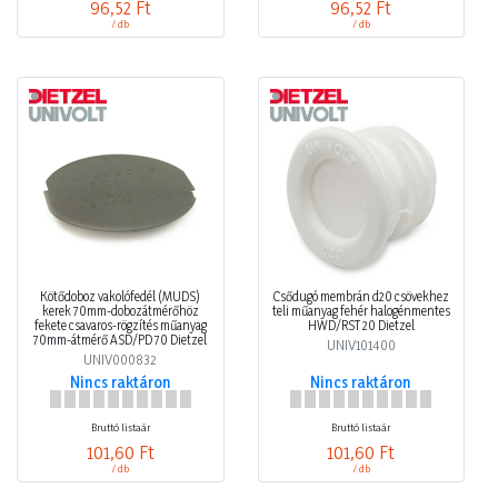
96,52 Ft
96,52 Ft
/ db
/ db
Kötődoboz vakolófedél (MÜDS)
Csődugó membrán d20 csövekhez
kerek 70mm-dobozátmérőhöz
teli műanyag fehér halogénmentes
fekete csavaros-rögzítés műanyag
HWD/RST 20 Dietzel
70mm-átmérő ASD/PD 70 Dietzel
UNIV101400
UNIV000832
Nincs raktáron
Nincs raktáron
Bruttó listaár
Bruttó listaár
101,60 Ft
101,60 Ft
/ db
/ db