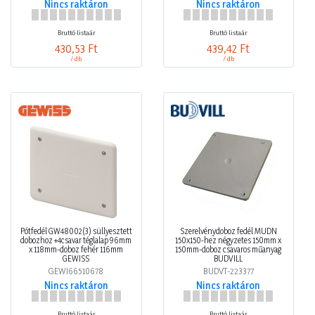
Nincs raktáron
Nincs raktáron
Bruttó listaár
Bruttó listaár
430,53 Ft
439,42 Ft
/ db
/ db
Pótfedél GW48002(3) süllyesztett
Szerelvénydoboz fedél MÜDN
dobozhoz +4csavar téglalap 96mm
150x150-hez négyzetes 150mm x
x 118mm-doboz fehér 116mm
150mm-doboz csavaros műanyag
GEWISS
BUDVILL
GEWI66510678
BUDVT-223377
Nincs raktáron
Nincs raktáron
Bruttó listaár
Bruttó listaár