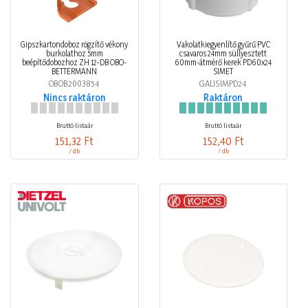
Gipszkartondoboz rögzítő vékony
Vakolatkiegyenlítő gyűrű PVC
burkolathoz 5mm
csavaros 24mm süllyesztett
beépítődobozhoz ZH 12-DB OBO-
60mm-átmérő kerek PD60x24
BETTERMANN
SIMET
OBOB2003854
GALISIMPD24
Nincs raktáron
Raktáron
Bruttó listaár
Bruttó listaár
151,32 Ft
152,40 Ft
/ db
/ db