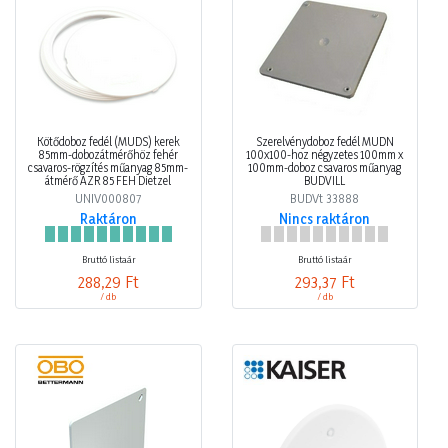
Kötődoboz fedél (MÜDS) kerek
Szerelvénydoboz fedél MÜDN
85mm-dobozátmérőhöz fehér
100x100-hoz négyzetes 100mm x
csavaros-rögzítés műanyag 85mm-
100mm-doboz csavaros műanyag
átmérő AZR 85 FEH Dietzel
BUDVILL
UNIV000807
BUDVt 33888
Raktáron
Nincs raktáron
Bruttó listaár
Bruttó listaár
288,29 Ft
293,37 Ft
/ db
/ db