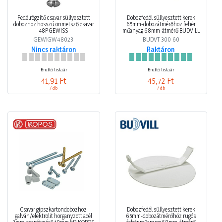
Fedélrögzítő csavar süllyesztett
Dobozfedél süllyesztett kerek
dobozhoz hosszú önmetsző csavar
65mm-dobozátmérőhöz fehér
48P GEWISS
műanyag 68mm-átmérő BUDVILL
GEWIGW48023
BUDVT 300 60
Nincs raktáron
Raktáron
Bruttó listaár
Bruttó listaár
41,91 Ft
45,72 Ft
/ db
/ db
Csavar gipszkartondobozhoz
Dobozfedél süllyesztett kerek
galván/elektrolit horganyzott acél
65mm-dobozátmérőhöz rugós