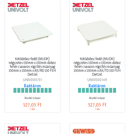
Kötődoboz fedél (MÜDK)
Kötődoboz fedél (MÜDK)
négyzetes 150mm x 150mm-doboz
négyzetes 150mm x 150mm-doboz
fehér csavaros-rögzítés műanyag
fehér csavaros-rögzítés műanyag
150mm x 150mm x AK/RD 150 FEH
150mm x 150mm x AK/TD 150 FEH
Dietzel
Dietzel
UNIV000737
UNIV000749
Raktáron
Raktáron
Bruttó listaár
Bruttó listaár
527,05 Ft
527,05 Ft
/ db
/ db