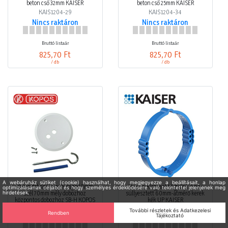
beton cső 32mm KAISER
beton cső 25mm KAISER
KAIS1204-29
KAIS1204-34
Nincs raktáron
Nincs raktáron
Bruttó listaár
Bruttó listaár
825,70 Ft
825,70 Ft
/ db
/ db
Betondoboz lámpahorog 100mm
Vakolatkiegyenlítő gyűrű 12mm
acél 70mm mély dobozhoz
süllyesztett 60mm-átmérő kerek
központos dobozhoz SB-H KOPOS
kék UP KAISER
KOPOSB-H 70 XX
KAIS1155-63
Nincs raktáron
Nincs raktáron