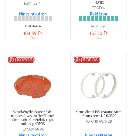
TRONIC
KAIS1174-31
FTROE132
Nincs raktáron
Raktáron
Bruttó listaár
Bruttó listaár
164,59 Ft
165,10 Ft
/ db
/ db
Szerelvény/kötődoboz fedél
Kiemelőkeret PVC csavaros 6mm
narancssárga vakolófedél kerek
73mm x kerek NR KOPOS
73mm-dobozátmérőhöz rugós
KOPONR 68/6 ZB
műanyag KOPOS
KOPOZV 68 AB
Nincs raktáron
Nincs raktáron