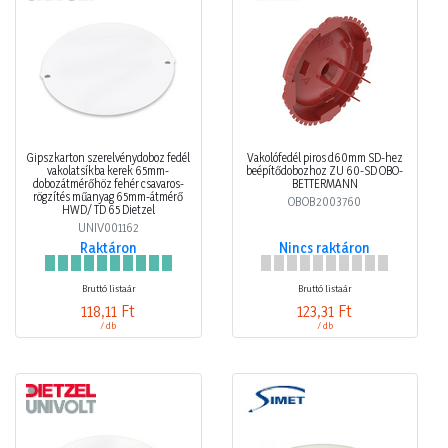
Gipszkarton szerelvénydoboz fedél
Vakolófedél piros d60mm SD-hez
vakolatsíkba kerek 65mm-
beépítődobozhoz ZU 60-SD OBO-
dobozátmérőhöz fehér csavaros-
BETTERMANN
rögzítés műanyag 65mm-átmérő
OBOB2003760
HWD/ TD 65 Dietzel
UNIV001162
Raktáron
Nincs raktáron
Bruttó listaár
Bruttó listaár
118,11 Ft
123,31 Ft
/ db
/ db