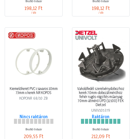
Bruttó listaár
Bruttó listaár
198,12 Ft
198,12 Ft
/ db
/ db
Kiemelőkeret PVC csavaros 10mm
Vakolófedél szerelvénydobozhoz
73mm x kerek NR KOPOS
kerek 70mm-dobozátmérőhöz
fehér rugós-rögzítés műanyag
KOPONR 68/10 ZB
70mm-átmérő UPD (12100) FEK
Dietzel
UNIV105379
Nincs raktáron
Raktáron
Bruttó listaár
Bruttó listaár
209,55 Ft
212,09 Ft