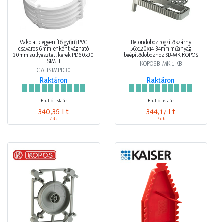
Vakolatkiegyenlítő gyűrű PVC
Betondoboz rögzítőszárny
csavaros 6mm-enként vágható
56x120x14-34mm műanyag
30mm süllyesztett kerek PD60x30
beépítődobozhoz SB-MK KOPOS
SIMET
KOPOSB-MK 1 KB
GALISIMPD30
Raktáron
Raktáron
Bruttó listaár
Bruttó listaár
340,36 Ft
344,17 Ft
/ db
/ db