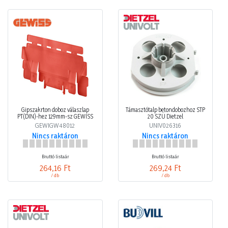
Gipszakrton doboz válaszlap
Támasztótalp betondobozhoz STP
PT(DIN)-hez 129mm-sz GEWISS
20 SZÜ Dietzel
GEWIGW48012
UNIV026316
Nincs raktáron
Nincs raktáron
Bruttó listaár
Bruttó listaár
264,16 Ft
269,24 Ft
/ db
/ db