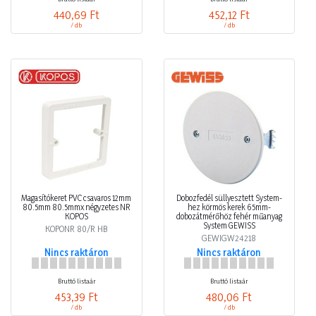
440,69 Ft
452,12 Ft
/ db
/ db
Magasítókeret PVC csavaros 12mm
Dobozfedél süllyesztett System-
80.5mm 80.5mmx négyzetes NR
hez körmös kerek 65mm-
KOPOS
dobozátmérőhöz fehér műanyag
System GEWISS
KOPONR 80/R HB
GEWIGW24218
Nincs raktáron
Nincs raktáron
Bruttó listaár
Bruttó listaár
453,39 Ft
480,06 Ft
/ db
/ db