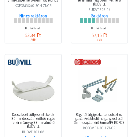
3mm-csapátmérő 40mm M3 KOPOS
fehér műanyag 68mm-átmérő
BUDVILL
KOPOM3X40-3CH ZNCR
BUDVT 303 05
Nincs raktáron
Raktáron
Bruttó listaár
Bruttó listaár
53,34 Ft
57,15 Ft
/ db
/ db
Dobozfedél süllyesztett kerek
Rögzítőfül gipszkartondobozhoz
80mm-dobozátmérőhöz rugós
galván/elektrolit horganyzott acél
fehér műanyag 88mm-átmérő
3mm-csapátmérő 3mm MP3 KOPOS
BUDVILL
KOPOMP3-3CH ZNCR
BUDVT 303 06