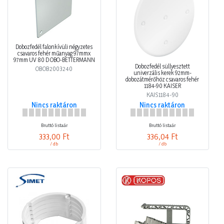
Dobozfedél falonkívüli négyzetes
csavaros fehér műanyag 97mmx
97mm UV 80 D OBO-BETTERMANN
Dobozfedél süllyesztett
OBOB2003240
univerzális kerek 92mm-
dobozátmérőhöz csavaros fehér
1184-90 KAISER
KAIS1184-90
Nincs raktáron
Nincs raktáron
Bruttó listaár
Bruttó listaár
333,00 Ft
336,04 Ft
/ db
/ db