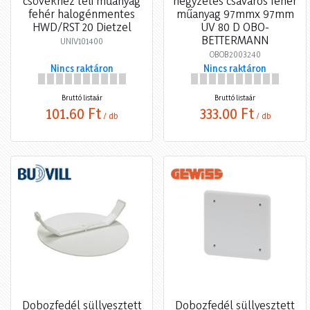
csövekhez teli műanyag
négyzetes csavaros fehér
fehér halogénmentes
műanyag 97mmx 97mm
HWD/RST 20 Dietzel
UV 80 D OBO-
BETTERMANN
UNIV101400
OBOB2003240
Nincs raktáron
Nincs raktáron
Bruttó listaár
Bruttó listaár
101,60 Ft
333,00 Ft
/ db
/ db
Dobozfedél süllyesztett
Dobozfedél süllyesztett