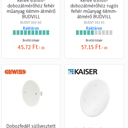
kerek 65mm-
kerek 65mm-
dobozátmérőhöz fehér
dobozátmérőhöz rugós
műanyag 68mm-átmérő
fehér műanyag 68mm-
BUDVILL
átmérő BUDVILL
BUDVT 300 60
BUDVT 303 05
Raktáron
Raktáron
Bruttó listaár
Bruttó listaár
45,72 Ft
57,15 Ft
/ db
/ db
Dobozfedél süllyesztett