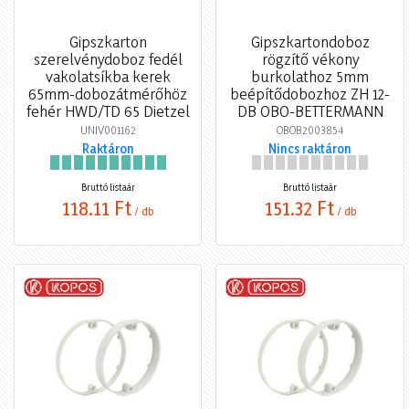
Gipszkarton
Gipszkartondoboz
szerelvénydoboz fedél
rögzítő vékony
vakolatsíkba kerek
burkolathoz 5mm
65mm-dobozátmérőhöz
beépítődobozhoz ZH 12-
fehér HWD/TD 65 Dietzel
DB OBO-BETTERMANN
UNIV001162
OBOB2003854
Raktáron
Nincs raktáron
Bruttó listaár
Bruttó listaár
118,11 Ft
151,32 Ft
/ db
/ db