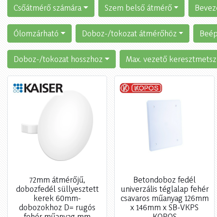
Csőátmérő számára
Szem belső átmérő
Bevez
Ólomzárható
Doboz-/tokozat átmérőhöz
Beép
Doboz-/tokozat hosszhoz
Max. vezető keresztmetsz
72mm átmérőjű,
Betondoboz fedél
dobozfedél süllyesztett
univerzális téglalap fehér
kerek 60mm-
csavaros műanyag 126mm
dobozokhoz D= rugós
x 146mm x SB-VKPS
fehér műanyag mm
KOPOS