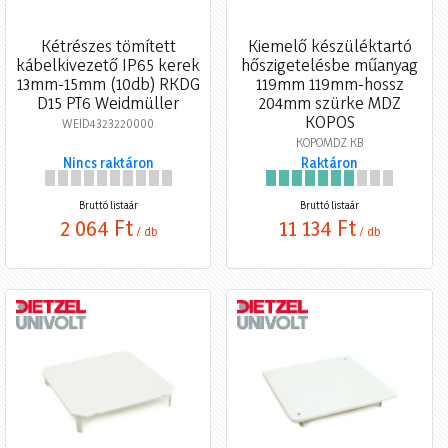
Kétrészes tömített
Kiemelő készüléktartó
kábelkivezető IP65 kerek
hőszigetelésbe műanyag
13mm-15mm (10db) RKDG
119mm 119mm-hossz
D15 PT6 Weidmüller
204mm szürke MDZ
KOPOS
WEID4323220000
KOPOMDZ KB
Nincs raktáron
Raktáron
Bruttó listaár
Bruttó listaár
2 064 Ft
11 134 Ft
/ db
/ db