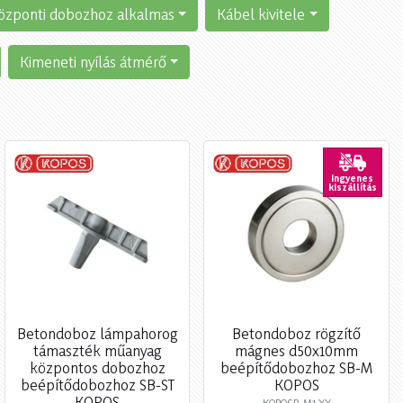
özponti dobozhoz alkalmas
Kábel kivitele
Kimeneti nyílás átmérő
Ingyenes
kiszállítás
Betondoboz lámpahorog
Betondoboz rögzítő
támaszték műanyag
mágnes d50x10mm
központos dobozhoz
beépítődobozhoz SB-M
beépítődobozhoz SB-ST
KOPOS
KOPOS