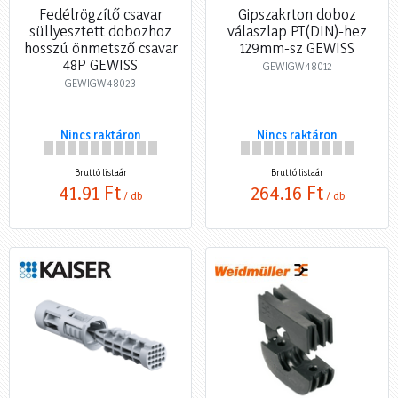
Fedélrögzítő csavar
Gipszakrton doboz
süllyesztett dobozhoz
válaszlap PT(DIN)-hez
hosszú önmetsző csavar
129mm-sz GEWISS
48P GEWISS
GEWIGW48012
GEWIGW48023
Nincs raktáron
Nincs raktáron
Bruttó listaár
Bruttó listaár
41,91 Ft
264,16 Ft
/ db
/ db