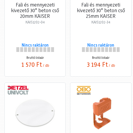
Fali és mennyezeti
Fali és mennyezeti
kivezető 30° beton cső
kivezető 30° beton cső
20mm KAISER
25mm KAISER
KAIS1202-04
KAIS1202-34
Nincs raktáron
Nincs raktáron
Bruttó listaár
Bruttó listaár
1 570 Ft
3 194 Ft
/ db
/ db