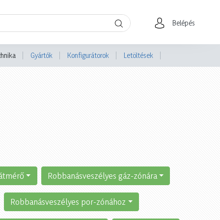
Belépés
chnika
Gyártók
Konfigurátorok
Letöltések
átmérő
Robbanásveszélyes gáz-zónára
Robbanásveszélyes por-zónához