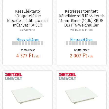
Készüléktartó
Kétrészes tömített
hőszigetelésbe
kábelkivezető IP65 kerek
lépcsősen állítható mini
11mm-13mm (10db) RKDG
műanyag KAISER
D13 PT6 Weidmüller
KAIS1159-50
WEID4323230000
Nincs raktáron
Nincs raktáron
Bruttó listaár
Bruttó listaár
4 577 Ft
2 007 Ft
/ db
/ db