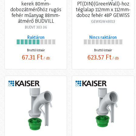
kerek 80mm-
PT(DIN)(GreenWall)-hoz
dobozátmérőhöz rugós
téglalap 112mm x 112mm-
fehér műanyag 88mm-
doboz fehér 48P GEWISS
átmérő BUDVILL
GEWIGW48013
BUDVT 303 06
Raktáron
Nincs raktáron
Bruttó listaár
Bruttó listaár
67,31 Ft
623,57 Ft
/ db
/ db