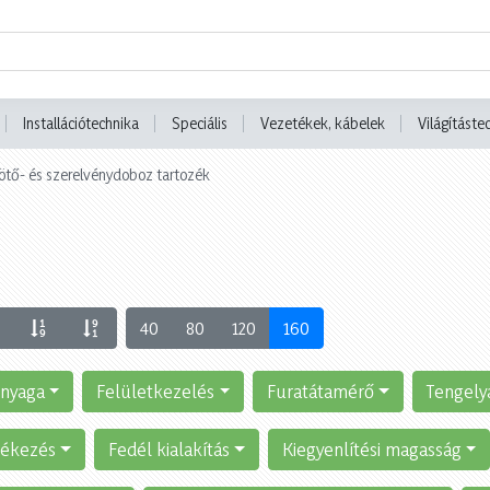
Installációtechnika
Speciális
Vezetékek, kábelek
Világításte
ötő- és szerelvénydoboz tartozék
40
80
120
160
nyaga
Felületkezelés
Furatátamérő
Tengely
lékezés
Fedél kialakítás
Kiegyenlítési magasság