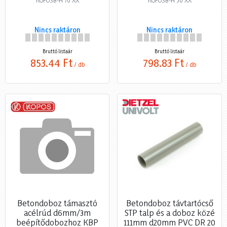
KOPOSB-H 70 XX
KOPOSB-H 50 XX
Nincs raktáron
Nincs raktáron
Bruttó listaár
Bruttó listaár
853,44 Ft
798,83 Ft
/ db
/ db
Betondoboz támasztó
Betondoboz távtartócső
acélrúd d6mm/3m
STP talp és a doboz közé
beépítődobozhoz KBP
111mm d20mm PVC DR 20