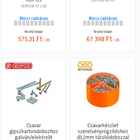
KOPOSB-M1 XX
KOPOSB-ST 1 KB
Nincs raktáron
Nincs raktáron
Bruttó listaár
Bruttó listaár
575,31 Ft
67 398 Ft
/ db
/ db
Csavar
Csavarkészlet
gipszkartondobozhoz
szerelvényrögzítéshez
galván/elektrolit
d3,2mm tárolódobozzal