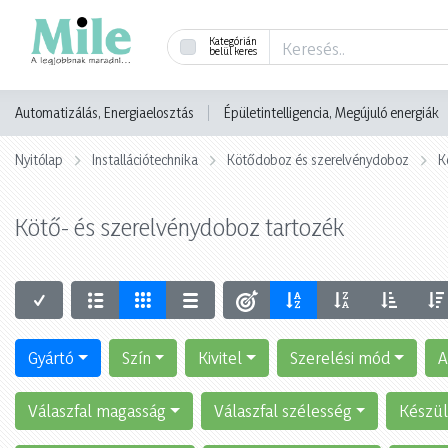
Kategórián
belül keres
Automatizálás, Energiaelosztás
Épületintelligencia, Megújuló energiák
Nyitólap
Installációtechnika
Kötődoboz és szerelvénydoboz
K
Kötő- és szerelvénydoboz tartozék
Gyártó
Szín
Kivitel
Szerelési mód
A
Válaszfal magasság
Válaszfal szélesség
Készü