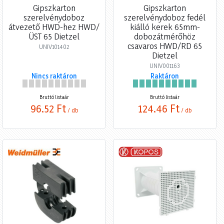
Gipszkarton
Gipszkarton
szerelvénydoboz
szerelvénydoboz fedél
átvezető HWD-hez HWD/
kiálló kerek 65mm-
ÜST 65 Dietzel
dobozátmérőhöz
csavaros HWD/RD 65
UNIV101402
Dietzel
UNIV001163
Nincs raktáron
Raktáron
Bruttó listaár
Bruttó listaár
96,52 Ft
124,46 Ft
/ db
/ db