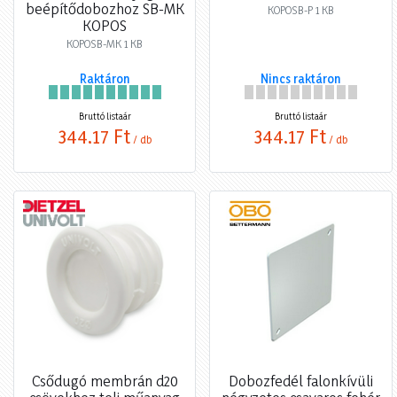
beépítődobozhoz SB-MK
KOPOSB-P 1 KB
KOPOS
KOPOSB-MK 1 KB
Raktáron
Nincs raktáron
Bruttó listaár
Bruttó listaár
344,17 Ft
344,17 Ft
/ db
/ db
Csődugó membrán d20
Dobozfedél falonkívüli