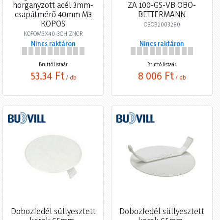
horganyzott acél 3mm-
ZA 100-GS-VB OBO-
csapátmérő 40mm M3
BETTERMANN
KOPOS
OBOB2003280
KOPOM3X40-3CH ZNCR
Nincs raktáron
Nincs raktáron
Bruttó listaár
Bruttó listaár
53,34 Ft
8 006 Ft
/ db
/ db
Dobozfedél süllyesztett
Dobozfedél süllyesztett