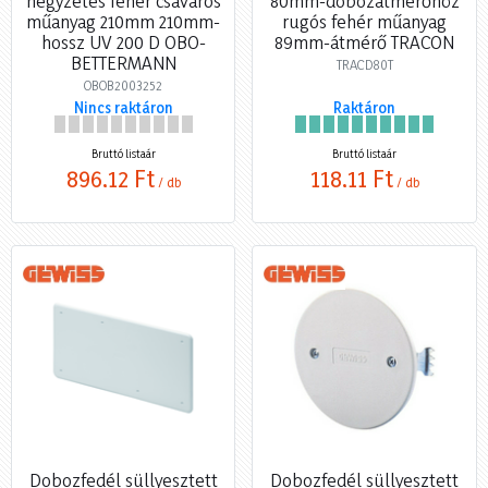
négyzetes fehér csavaros
80mm-dobozátmérőhöz
műanyag 210mm 210mm-
rugós fehér műanyag
hossz UV 200 D OBO-
89mm-átmérő TRACON
BETTERMANN
TRACD80T
OBOB2003252
Nincs raktáron
Raktáron
Bruttó listaár
Bruttó listaár
896,12 Ft
118,11 Ft
/ db
/ db
Dobozfedél süllyesztett
Dobozfedél süllyesztett