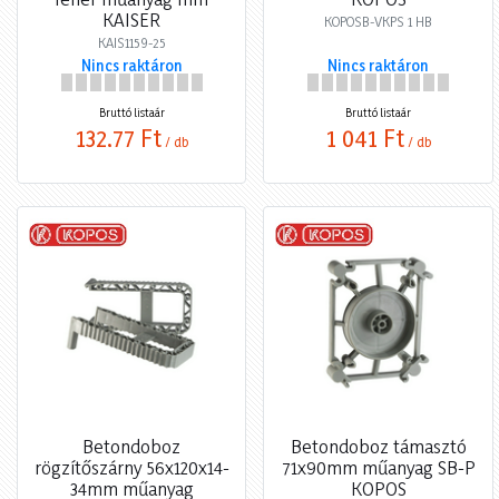
KAISER
KOPOSB-VKPS 1 HB
KAIS1159-25
Nincs raktáron
Nincs raktáron
Bruttó listaár
Bruttó listaár
132,77 Ft
1 041 Ft
/ db
/ db
Betondoboz
Betondoboz támasztó
rögzítőszárny 56x120x14-
71x90mm műanyag SB-P
34mm műanyag
KOPOS