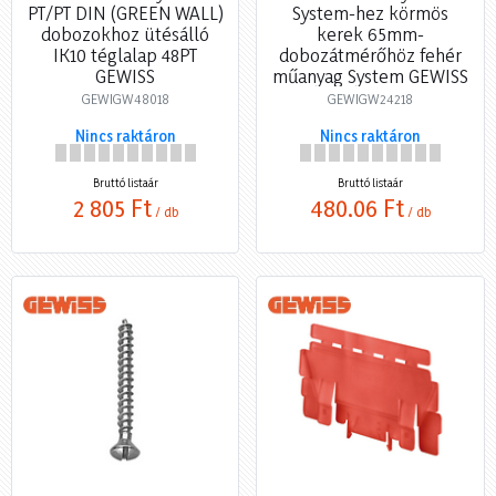
PT/PT DIN (GREEN WALL)
System-hez körmös
dobozokhoz ütésálló
kerek 65mm-
IK10 téglalap 48PT
dobozátmérőhöz fehér
GEWISS
műanyag System GEWISS
GEWIGW48018
GEWIGW24218
Nincs raktáron
Nincs raktáron
Bruttó listaár
Bruttó listaár
2 805 Ft
480,06 Ft
/ db
/ db