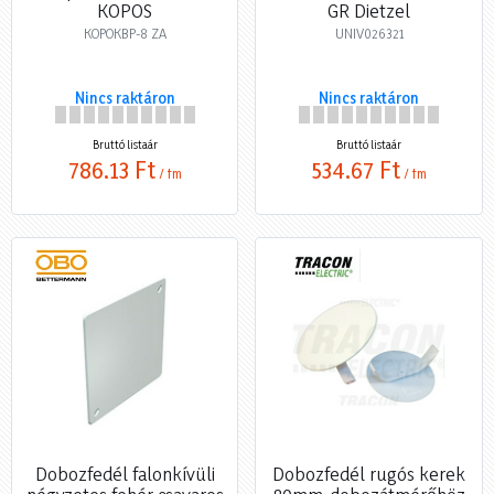
KOPOS
GR Dietzel
KOPOKBP-8 ZA
UNIV026321
Nincs raktáron
Nincs raktáron
Bruttó listaár
Bruttó listaár
786,13 Ft
534,67 Ft
/ fm
/ fm
Dobozfedél falonkívüli
Dobozfedél rugós kerek