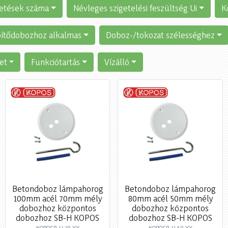
etések száma
Névleges szigetelési feszültség Ui
K
ítődobozhoz alkalmas
Doboz-/tokozat szélességhez
et
Funkciótartás
Vízálló
Betondoboz lámpahorog
Betondoboz lámpahorog
100mm acél 70mm mély
80mm acél 50mm mély
dobozhoz központos
dobozhoz központos
dobozhoz SB-H KOPOS
dobozhoz SB-H KOPOS