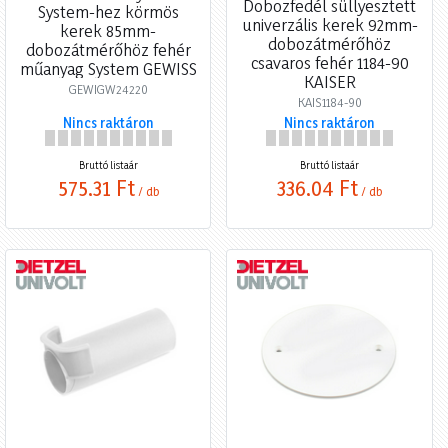
Dobozfedél süllyesztett
System-hez körmös
univerzális kerek 92mm-
kerek 85mm-
dobozátmérőhöz
dobozátmérőhöz fehér
csavaros fehér 1184-90
műanyag System GEWISS
KAISER
GEWIGW24220
KAIS1184-90
Nincs raktáron
Nincs raktáron
Bruttó listaár
Bruttó listaár
575,31 Ft
336,04 Ft
/ db
/ db